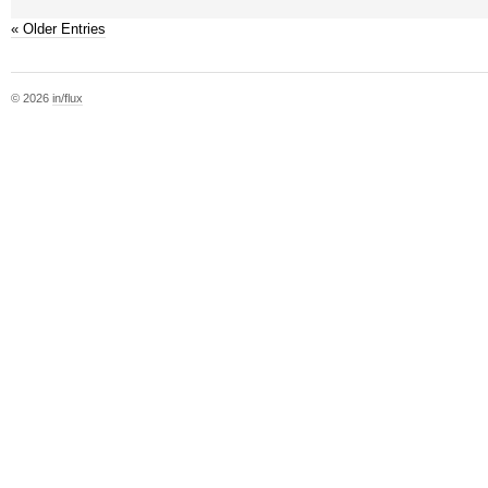
« Older Entries
© 2026
in/flux