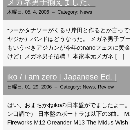
メガネ男子揃えました。
木曜日, 05. 4. 2006 – Category:
News
つーかタナソーがくるり岸田と作るとか言って
ヤジか）バンドはどうなった。 メガネ男子ブ
もいうべきアジカンが今年のnanoフェスに黄
けど）メガネ男子招聘！ 本家本元メガネ […]
iko / i am zero [ Japanese Ed. ]
日曜日, 01. 29. 2006 – Category:
News
,
Review
はい、おまちかねikoの日本盤がでましたよー
ン口調で） 日本盤のボートラは以下の3曲。 M11 T
Fireworks M12 Oreander M13 The Midus Wish