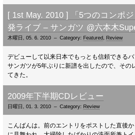
[ 1st May. 2010 ] 「5つのコ
発ライブ – サンガツ @六本木Super
木曜日, 05. 6. 2010 – Category:
Featured
,
Review
デビューして以来日本でもっとも信頼できるバ
サンガツが5年ぶりに新譜を出したので、その
てきた。
2009年下半期CDレビュー
日曜日, 01. 3. 2010 – Category:
Review
こんばんは。前のエントリをポストした直後か
に見舞われ、大掃除したばかりの洗面所兼トイ