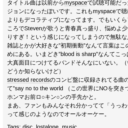
タイトル曲は以前から
myspace
で試聴可能だっ
ジョンになったぽいです。これもmyspaceで
よりもデコラティブになってます。でもいくら
ころでStevenが歌うと青春真っ盛り、悩めよ
りすぎ！という感じになってしまうので無駄な
雑誌とかが大好きな”初期衝動”なんて言葉はこ
めにある。いまどき”blood is sharp”なん
大真面目につけてるバンドそんなにいない。（
どうか知らないけど）
stressed records
のコンピ盤に収録されてる曲
て”say no to the world （この世界にN
ホンマお前ロ○キン○ンの手先かと。
まあ、ファンもみんなそれ分かってて「うっわ
って感じのようなのでオールオーケー。
Tags:
disc
,
lostalone
,
music