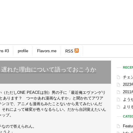
ns #3
profile
Flavors.me
RSS
RECEN
乗り遅れた理由について語っておこうか
チェ
202
201
（ただしONE PEACEは別）男の子に「最近俺エヴァンゲリ
ことあります？ つーかあれ漫画なんすか」と聞かれてアワア
よう
チンコで、アニメも漫画もみたことないから見てみたいんだ
よりも
、それによって確変が色々なるらしい。だから台詞覚えたいん
ャップ。
CATE
Featu
チなので答えられん。
しょうよ」