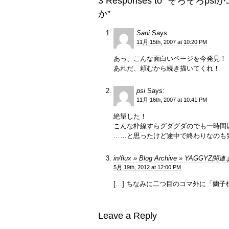
3 Responses to “そろ
か”
Sani
Says:
11月 15th, 2007 at 10:20 PM
あっ、こんな面白いページを今発見！
あれだ、頼むから続き描いてくれ！
psi
Says:
11月 16th, 2007 at 10:41 PM
絶望した！
こんな枠線すらグダグダのでも一時間
……と思ったけど途中で終わりなのも
in/flux » Blog Archive » YAGGYZ
5月 19th, 2012 at 12:00 PM
[…] ちなみに二つ目のコマ外に「蘭子
Leave a Reply