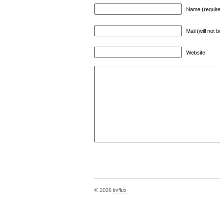
Name (requir
Mail (will not 
Website
© 2026
in/flux