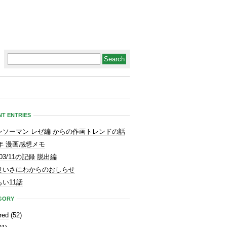
T ENTRIES
ンソーマン レゼ編 からの作画トレンドの話
3年 漫画感想メモ
1/03/11の記録 脱出編
せいさにわからのおしらせ
い11話
GORY
red
(52)