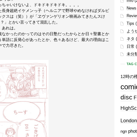
Info
(
っちゃいけないよ、ドキドキドキドキ。。。。
News
た長身超絶イケメンっ子（ヘルニアで野球やめなければダルビ
Revi
ックスは（笑））が「ヱヴァンゲリオン映画みてきたんスけ
した？」とかい言ってきて混乱した。
Tips
(
、あれは。
よう
観なかったのかってのはその日塾だったからとか日々聖書とか
ネタ
(
う単語に反発心があったとか、色々あるけど、最大の理由はこ
中で力尽きた。
日常
(
未分
TAG 
12時の
comi
disc
F
HighSc
London
phot
ngn