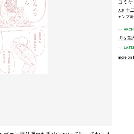
コミケ
十
人退
ャンプ黄
ARCH
LAST.
more on 