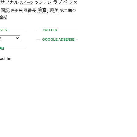
ラノベ
サブカル
ツンデレ
ヲタ
スイーツ
演劇
二国記
現美
松風番長
第二期ジ
声優
金期
IVES
TWITTER
GOOGLE ADSENSE
FM
last.fm