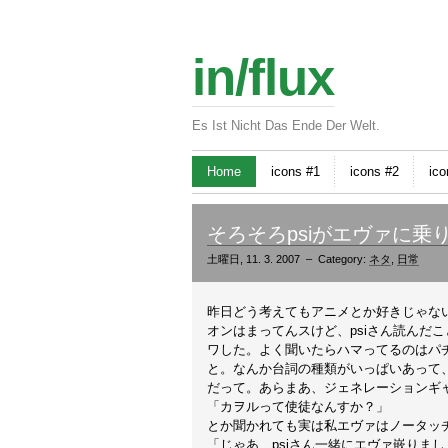
in/flux
Es Ist Nicht Das Ende Der Welt.
Home
icons #1
icons #2
ico
そろそろpsiがエヴァに
土曜日, 11. 3. 2007 – Category:
ネタ
,
日常
昨日どう考えてもアニメとか好きじゃない
オンはまってんスけど、psiさん読んだ
ワした。よく聞いたらハマってるのはパ
と。なんか台詞の種類がいっぱいあって
だって。あらまあ、ジェネレーションギ
「カヲルって使徒なんすか？」
とか聞かれても実は私エヴァはノータッ
「じゃあ、psiさん一緒にエヴァ嵌りま