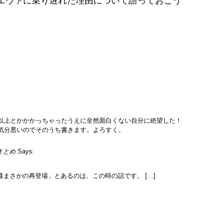
そろpsiがエヴァに乗り遅れた理由について語っておこう
以上とかかかっちゃったうえに全然面白くない自分に絶望した！
気分悪いのでそのうち書きます。よろすく。
関連まとめ
Says:
様まさかの再登場」とあるのは、この時の話です。 […]