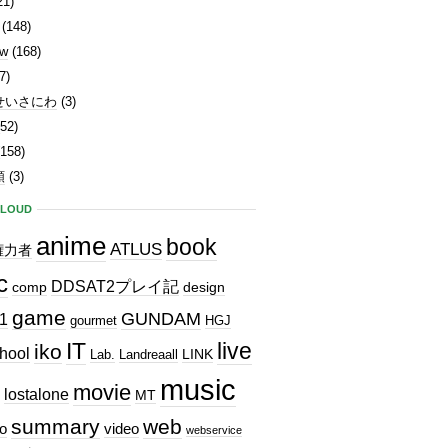
21)
(148)
ew
(168)
7)
せいさにわ
(3)
52)
158)
類
(3)
CLOUD
anime
book
ATLUS
権力者
c
DDSAT2プレイ記
comp
design
game
GUNDAM
1
gourmet
HGJ
IT
live
iko
hool
LINK
Lab.
Landreaall
music
movie
lostalone
MT
summary
web
o
video
webservice