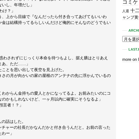
コミケ
ないし、年増だし」
十
わけ？」
人退
う、上から目線で『なんだったら付き合ってあげてもいいわ
ャンプ黄
か金は結構持ってるらしいんだけど俺的にそんなのどうでもい
ARCH
LAST.
に惑わされずにじっくり本命を待つもよし、据え膳はとりあえ
more on 
まあ、ただ……」
ことを思い出して夜空を見上げた。
さの月が向かいの家の屋根のアンテナの先に浮かんでいるの
くわからん金持ちの愛人とかになってるよ。お前みたいのにコ
なのかもしれないけど、一ヶ月以内に確実にそうなるよ」
預言者！？」
人の話はした。
ベンチャーの社長だかなんだかと付き合うんだと。お前の言った
たわー」