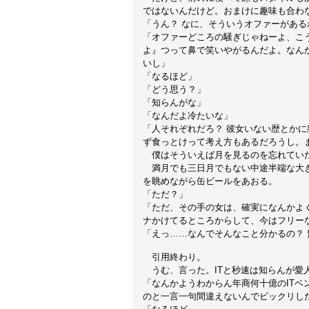
ではないんだけど。おまけに趣味も合わ
「うん？ なに、そういうオファーがある
「オファーどころの騒ぎじゃねーよ、こ
よ』つって鼻で笑いやがるんだよ。なん
いし」
「なるほど」
「どう思う？」
「知らんがな」
「なんだよ冷たいな」
「人それぞれだろ？ 彼女いない歴とか
ず食っとけって考え方もあるだろうし。
僕はそういえば月を見るのを忘れていた
満月でも三日月でもない中途半端な大き
を眺めながら缶ビールをあおる。
「ただ？」
「ただ、その手の女は、確実になんかよ
ナかけてるところからして、今はフリー
「えっ……なんでそんなこと分かるの？ 
引用終わり。
うむ、言った。ITと秒速は知らんが愛
「なんかようわからん年商何十億のIT
のと一言一句間違えないんでビックリし