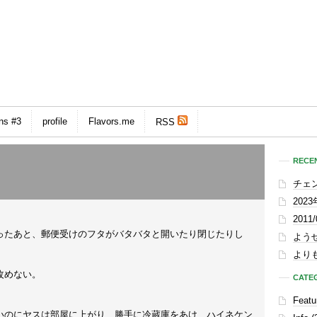
ns #3
profile
Flavors.me
RSS
RECEN
チェ
202
201
。
たあと、郵便受けのフタがバタバタと開いたり閉じたりし
よう
よりも
改めない。
CATE
Featu
のにヤスは部屋に上がり、勝手に冷蔵庫をあけ、ハイネケン