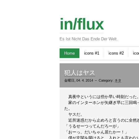
in/flux
Es Ist Nicht Das Ende Der Welt.
Home
icons #1
icons #2
ico
犯人はヤス
金曜日, 04. 4. 2014 – Category:
ネタ
真夜中というには些か早い時刻だった
家のインターホンが矢継ぎ早に三回鳴っ
た。
ヤスだ。
近所迷惑だから止めろと言うのに全然
「うるせーつってんだろーが」
「おーっ、だいちゃん居たかー！」
僕が玄関を開けると、入れとも言わない