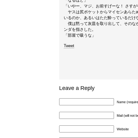
「なるほど」
「いやー、マジ、お前すげーな！ さすが
ヤスは尻ポケットからマイセンあらため
いるのか、あるいはただ酔っているだけ
僕は黙って灰皿を取り出して、そのなか
ンダを指さした。
「部屋で吸うな」
Tweet
Leave a Reply
Name (requir
Mail (will not 
Website