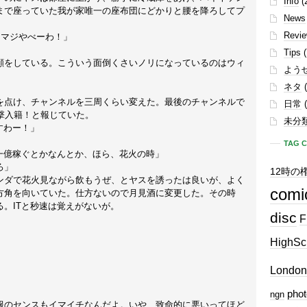
Info
(
まで座っていた我が家唯一の座布団にどかりと腰を降ろしてプ
News
Revi
 マジやべーわ！」
Tips
(
をしている。こういう面倒くさいノリになっているのはウィ
よう
ネタ
(
点け、チャンネルを三周くらい変えた。最後のチャンネルで
日常
(
撃入籍！と報じていた。
未分
すわー！」
TAG 
一億稼ぐとかなんとか、ほら、花火の時」
ろ」
12時の
ダで花火見ながら飲もうぜ、とヤスを誘ったは良いが、よく
comi
方角を向いていた。仕方ないので月見酒に変更した。その時
。ITと秒速は覚えがないが。
disc
F
HighSc
London
phot
ngn
服のセンスもイマイチなんだよ。いや、致命的に悪いってほど