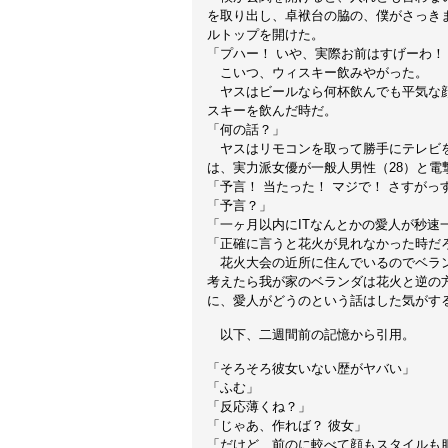
を取り出し、卓袱台の脇の、僕がさっき
ルトップを開けた。
「プハー！ いや、実際お前はすげーわ！
こいつ、ウィスキー飲みやがった。
ヤスはビールなら何杯飲んでも平気な顔
スキーを飲んだ時だ。
「何の話？」
ヤスはリモコンを取って勝手にテレビを
は、実力派女優が一般人男性（28）と電
「予言！ 当たった！ マジで！ さすがっ
「予言？」
「一ヶ月以内にITなんとかの愛人が秒速
「正確に言うと花火が見れなかった時だ
花火大会の近所に住んでいるのでベラン
考えたら我が家のベランダは花火と逆の
に、愛人がどうのという話はした気がする
以下、二週間前の記憶から引用。
「そろそろ彼女いない歴がヤバい」
「ふむ」
「反応薄くね？」
「じゃあ、作れば？ 彼女」
「だけど、前のに較べて顔もスタイルも