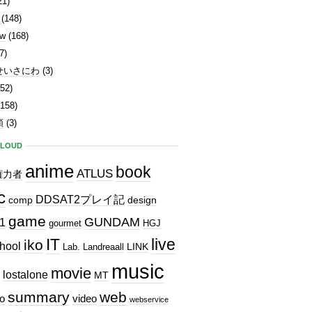
21)
(148)
ew
(168)
7)
せいさにわ
(3)
52)
158)
類
(3)
CLOUD
anime
book
ATLUS
権力者
c
DDSAT2プレイ記
comp
design
game
GUNDAM
1
gourmet
HGJ
IT
live
iko
hool
LINK
Lab.
Landreaall
music
movie
lostalone
MT
summary
web
o
video
webservice