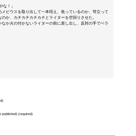
やな！」
メビウスを取り出して一本咥え、焦っているのか、苛立って
なのか、カチカチカチカチとライターを空回りさせた。
なか火の付かないライターの前に差し出し、反対の手でベラ
ed)
be published) (required)