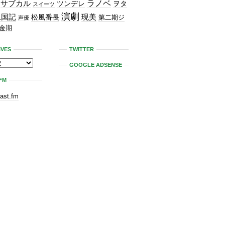
ラノベ
サブカル
ツンデレ
ヲタ
スイーツ
演劇
二国記
現美
松風番長
第二期ジ
声優
金期
IVES
TWITTER
GOOGLE ADSENSE
FM
last.fm