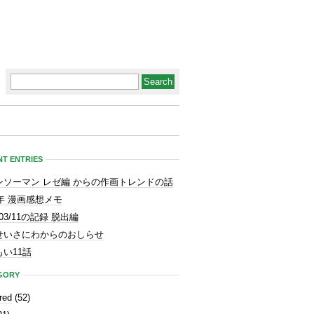
T ENTRIES
ンソーマン レゼ編 からの作画トレンドの話
3年 漫画感想メモ
1/03/11の記録 脱出編
せいさにわからのおしらせ
い11話
GORY
red
(52)