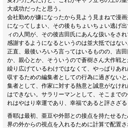
変わったんだけど、これがキャラ立ちの上の重
大成功だったと思う。
会社勤めが嫌になったから見よう見まねで漫画
になってしまい、その後もちょいちょい逃げ出
ィの人間が、その後吉田氏にあんな扱いをされ
感謝するようになるというのは並大抵ではない
正直、最後いろいろ言ってはいるものの、吉田
か、親心とか、そういうので蒼樹さん大作戦と
繰り広げているわけではなくて、やっぱりあれ
収するための編集者としての行為に過ぎないと
集者として、作家に対する熱意と誠意がなけれ
はできない。サラリーマンとして、そこまでの
れはやはり幸運であり、幸福であると評さざる
香耶は最初、亜豆や外部との接点を持たせるた
界の外からの視点を入れるために計算で配置さ