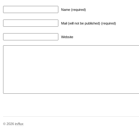
Name (required)
Mail (will not be published) (required)
Website
© 2026
in/flux