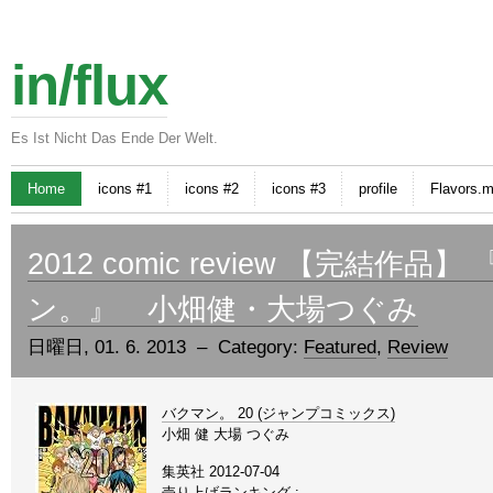
in/flux
Es Ist Nicht Das Ende Der Welt.
Home
icons #1
icons #2
icons #3
profile
Flavors.
2012 comic review 【完結作品
ン。』 小畑健・大場つぐみ
日曜日, 01. 6. 2013 – Category:
Featured
,
Review
バクマン。 20 (ジャンプコミックス)
小畑 健 大場 つぐみ
集英社 2012-07-04
売り上げランキング :