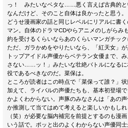
っ！ みたいなベタな……悪く言えば古典的と
なんだけど、そのこと自体は良かったと思う。
どうせ漫画家の話と同じレベルにリアルに書く
マン。自体のドラマCDやらアニメのしがらみ
約を受けるくらいならあのくらいマンガチック
ただ、ガラかめをやりたいなら、「紅天女」が
トップアイドル声優からベテラン女優まで、み
さない……ッ！」みたいな壮絶バトルになるに
役であるべきなのだ。菜保は。
ところが読者はこの時点で「菜保って誰？」状
加えて、ライバルの声優たちも、基本初登場で
かよくわからない。声豚のみなさんは「あの声
か推測して当てはめて考えると楽しいかもしれ
（笑）が必要な脳内補完を前提とするのも漫画
いう話で。ポッと出のよくわからない声優同士