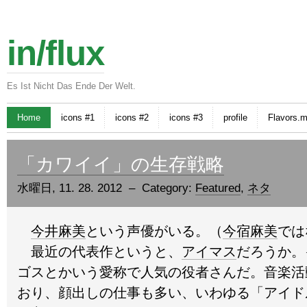
in/flux
Es Ist Nicht Das Ende Der Welt.
Home
icons #1
icons #2
icons #3
profile
Flavors.
「カワイイ」の生存戦略
水曜日, 11. 28. 2012 – Category:
Featured
,
ネタ
今井麻美
という声優がいる。（
今宿麻美
では
最近の代表作というと、
アイマス
だろうか。
ゴスとかいう愛称で人気の役者さんだ。音楽活
おり、顔出しの仕事も多い、いわゆる「アイド