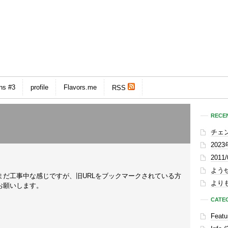
ns #3
profile
Flavors.me
RSS
RECEN
チェ
202
201
。
よう
まだ工事中な感じですが、旧URLをブックマークされている方
よりも
お願いします。
CATE
Featu