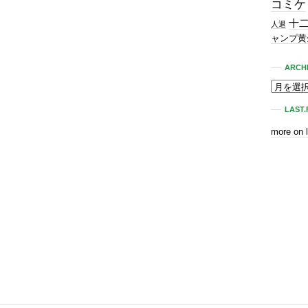
コミケ
十
人退
ャンプ黄
ARCH
LAST.
more on 