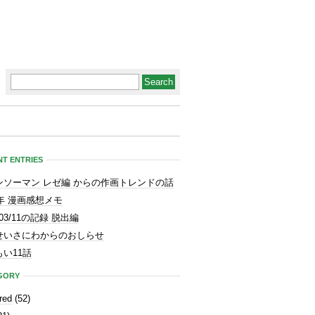
T ENTRIES
ンソーマン レゼ編 からの作画トレンドの話
3年 漫画感想メモ
1/03/11の記録 脱出編
せいさにわからのおしらせ
い11話
GORY
red
(52)