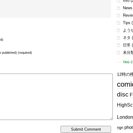
Info
(
News
Revi
Tips
(
よう
ネタ
(
ed)
日常
(
未分
be published) (required)
TAG 
12時の
comi
disc
F
HighSc
London
phot
ngn