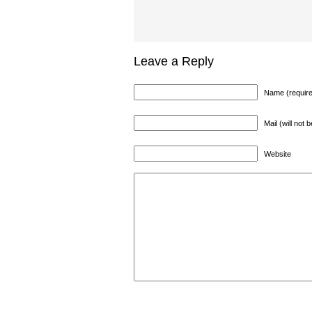
Leave a Reply
Name (requir
Mail (will not 
Website