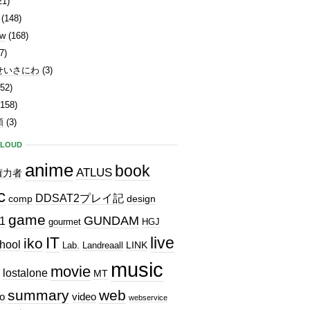
21)
(148)
ew
(168)
7)
せいさにわ
(3)
52)
158)
類
(3)
CLOUD
anime
book
ATLUS
権力者
c
DDSAT2プレイ記
comp
design
game
GUNDAM
1
gourmet
HGJ
IT
live
iko
hool
LINK
Lab.
Landreaall
music
movie
lostalone
MT
summary
web
o
video
webservice