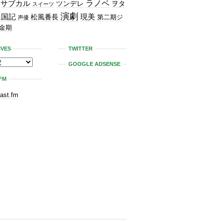
ラノベ
サブカル
ツンデレ
ヲタ
スイーツ
演劇
二国記
現美
松風番長
第二期ジ
声優
金期
IVES
TWITTER
GOOGLE ADSENSE
FM
last.fm