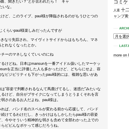
nの曲、聞きたい？”とか言われたら！ キャ
コミケ
”みたいな。
十
人退
けど、このライブ、paul様が降臨されるのがもうひとつの
ャンプ黄
ARCH
olと同じくらいpaul様楽しみだったんですが
にいきなり失踪され、マイヴィトサイドからはもちろん、マネ
絡とれなくなったとか。
LAST.
ッチーのマネしなくていいのにね
more on 
るけどね。日本はmansunを一番アイドル扱いしたマーケッ
nsunを正当に評価した人も多かったけど、どちらにせよ、容
なビジビリティも下がったpaul様的には、複雑な思いがあ
は”容姿で判断されるなんて馬鹿げてるし、迷惑だ”みたいな
えるけど、自分がブサイクになってしまうとうまくそれを言
弱さのあるお人だよね、paul様は。
みれば、バンド名のスペルが変わる前から応援して、バンド
続けてるわけだし、きっかけはもしかしたらpaul様の容姿
ど、今やそういう精神的な弱さも含めて全部わかった上での
さらビビんなボケって感じだろうね。