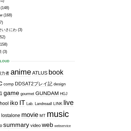
21)
(148)
ew
(168)
7)
せいさにわ
(3)
52)
158)
類
(3)
CLOUD
anime
book
ATLUS
権力者
c
DDSAT2プレイ記
comp
design
game
GUNDAM
1
gourmet
HGJ
IT
live
iko
hool
LINK
Lab.
Landreaall
music
movie
lostalone
MT
summary
web
o
video
webservice