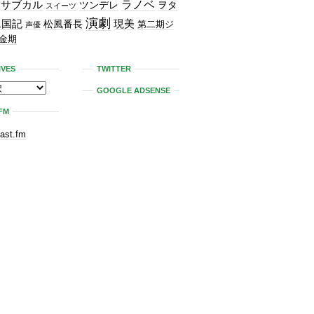
ラノベ
サブカル
ツンデレ
ヲタ
スイーツ
演劇
二国記
現美
松風番長
第二期ジ
声優
金期
IVES
TWITTER
GOOGLE ADSENSE
FM
last.fm