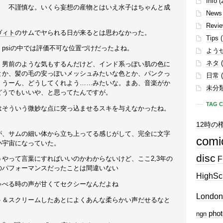
Info
(
！ 不謹慎な。いくら妄想の産物とはいえ水子はちゃんと成
News
Revi
ヴィト
のサムでヤられる日が来るとは思わなかった。
Tips
(
psiの中では評価不可な位置づけだったよね。
よう
ネタ
(
く男前のような気もするんだけど、インド系っぽい肌の色に
とか、髪の毛の安っぽいメッシュみたいな色とか、パンクっ
日常
(
、うーん、どうしてくれよう……みたいな。まあ、音楽がか
未分
どうでもいいや、と思ってたんですが。
TAG 
はそういう微妙な点に突っ込ませるスキを与えなかったね。
12時の
が、サムの細い体から立ち上ってる感じがして、完全に文字
comi
小宇宙になっていた。
disc
F
やって言葉にすればいいのかわからないけど、ここ2,3年の
のパフォーマンスだったことは間違いない
HighSc
ゃべる時の声が甘くてセクシーなんだよね
London
ト＆スクリームしたあとによくあんな柔らかい声だせるなと
。
phot
ngn