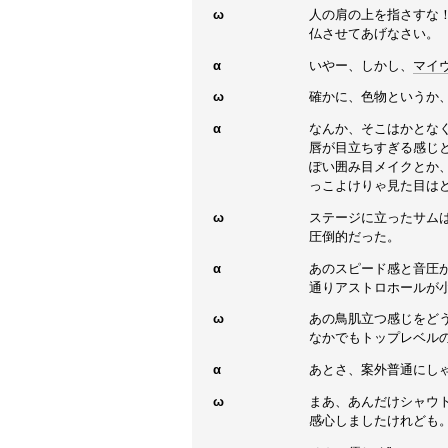
ω
人の肩の上を指さすな
仏させてあげなさい。
α
いやー、しかし、
マイ
ω
確かに、色物というか、
α
なんか、そこはかとな
唇が目立ちすぎる感じ
ぽい囲み目メイクとか
っこよけりゃ見た目は
ω
ステージに立ったサム
圧倒的だった。
α
あのスピード感と音圧
通りアストロホールが
ω
あの鳥肌立つ感じをどう
なかでもトップレベル
α
あとさ、案外普通にし
ω
まあ、あんだけシャウ
感心しましたけれども