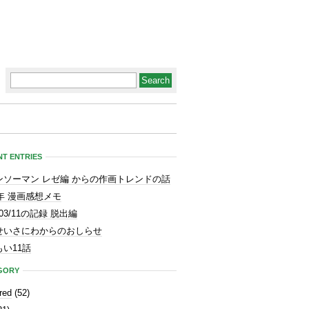
T ENTRIES
ンソーマン レゼ編 からの作画トレンドの話
3年 漫画感想メモ
1/03/11の記録 脱出編
せいさにわからのおしらせ
い11話
GORY
red
(52)