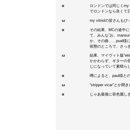
α
ロンドンでは同じくmy vi
でロンドンなら良くて
ω
my vitriolの皆さん
α
その結果、MCの途中にサムが
て、みんな”お、man
か、その曲……pual
状態のところで、さっきの
ω
結果、マイヴィト版”wid
かかわらず、ギターの音色
じになっていて素晴ら
α
噂によると、paul様
ω
“stripper vicar”と
α
じゃあ最後に容色麗しき