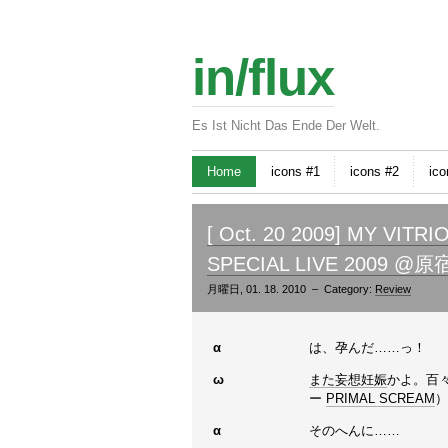
in/flux
Es Ist Nicht Das Ende Der Welt.
Home
icons #1
icons #2
ico
[ Oct. 20 2009] MY VI
SPECIAL LIVE 2009
月曜日, 01. 18. 2010 – Category:
Review
α
は、孕んだ……っ！
ω
また妄想妊娠
かよ。百
ー
PRIMAL SCREAM
α
そのへんに……