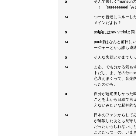
α
そんで優しく”mansu
ー！ ”sureeeeeee!!
ω
つーか普通にスルーした
メインだよね？
α
psi的にはmy vitri
ω
paul様はなんと前日
ージャーとかも誰も連
α
そんな失踪とかまでリ
ω
まあ、でも分かる気もす
トだし、ま、その分ma
色衰えまくって、音楽的
ったのかも。
α
自分が超絶美しかった時
ことを上から目線で言
えないみたいな精神的な
ω
日本のファンからして
が解散したあとも見守り
だったかもしれないけ
ことだっつーの、いま