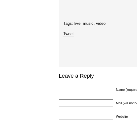
Tags:
live
,
music
,
video
Tweet
Leave a Reply
Name (requir
Mail (will not 
Website