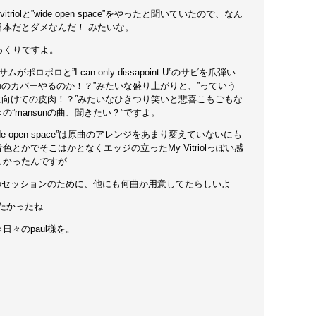
triolと”wide open space”をやったと聞いていたので、なん
日本だとダメなんだ！ みたいな。
もびっくりですよ。
ポロポロと”I can only dissapoint U”のサビを爪弾い
sunのカバーやるのか！？”みたいな盛り上がりと、”っていう
様に向けての皮肉！？”みたいなひきつり笑いと悲喜こもごもな
”mansunの曲、聞きたい？”ですよ。
e open space”は原曲のアレンジをあまり変えていないにも
とかでそこはかとなくエッジの立ったMy Vitriolっぽい感
しかったんですが
とのセッションのために、他にも何曲か用意してたらしいよ
か聞きたかったね
日々のpaul様を。