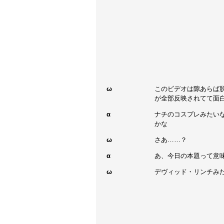
ω
このビデオは隙あらば脱
が全部反映されてて面白
α
ナチのコスプレみたいな
かな
ω
さあ……？
α
あ、今日の本題って意
ω
デヴィッド・リンチみ