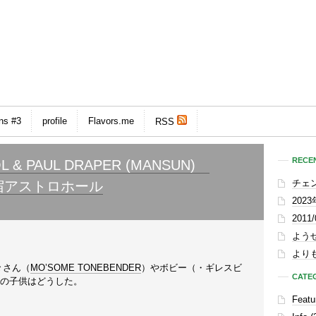
ns #3
profile
Flavors.me
RSS
RECEN
TRIOL & PAUL DRAPER (MANSUN)
 @原宿アストロホール
チェ
202
201
よう
よりも
々さん（
MO’SOME TONEBENDER
）やボビー（・ギレスビ
CATE
）の子供はどうした。
Featu