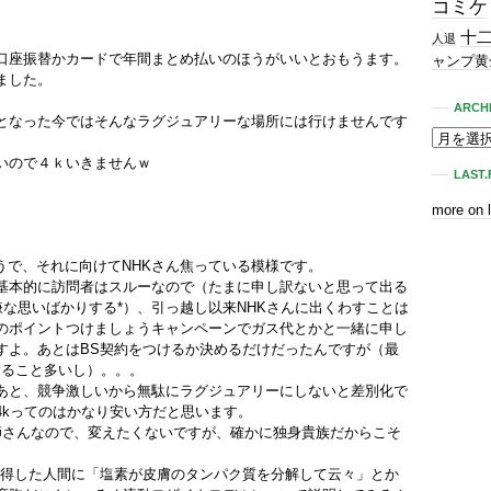
コミケ
十
人退
口座振替かカードで年間まとめ払いのほうがいいとおもうます。
ャンプ黄
ました。
。
ARCH
となった今ではそんなラグジュアリーな場所には行けませんです
いので４ｋいきませんｗ
LAST.
more on 
そうで、それに向けてNHKさん焦っている模様です。
基本的に訪問者はスルーなので（たまに申し訳ないと思って出る
嫌な思いばかりする*）、引っ越し以来NHKさんに出くわすことは
のポイントつけましょうキャンペーンでガス代とかと一緒に申し
すよ。あとはBS契約をつけるか決めるだけだったんですが（最
すること多いし）。。。
あと、競争激しいから無駄にラグジュアリーにしないと差別化で
4kってのはかなり安い方だと思います。
師さんなので、変えたくないですが、確かに独身貴族だからこそ
取得した人間に「塩素が皮膚のタンパク質を分解して云々」とか