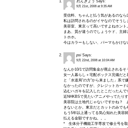
れんぎょう
Says:
9月 21st, 2008 at 9:35 AM
受信料、ちゃんと払う気があるのなら
私は訪問されるのがイヤなのでそうし
美容室、東京って高いですよねホント
まあ、質が違うのでしょうケド、主婦
トホホ。
今はカラーもしない、パーマもかけな
psi
Says:
9月 22nd, 2008 at 10:04 AM
なんか10/1で訪問集金が廃止される
女一人暮らし＋宅配ボックス完備だと
と「水道局”の方”から来ました」系で
なかったのですが、クレジットカード
込むハガキを記入したとこだったんで
近NHKBSで見たいアニメやってたり
美容院は土地代じゃないですかね？ 
きないとか。東京だとカットのみでも
もう5年以上通ってる気心知れた美容
払える金額ですかね。。。
* 生体分子機能工学専攻で修士号を