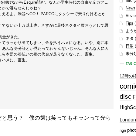
Info
(
傾けながらEsquire読む。なんか学生時代の自由が丘カフェ
とかで暮らせんじゃね？
News
えるよ。渋谷へGO！ PARCOにタクシーで乗り付けるとか
Revi
Tips
(
えてないが十万以上也。さすがに最後ネクタイ買おうとして思
よう
集金がきた。
ネタ
(
ってうっかり出てしまい、金を払うハメになる。いや、別に本
日常
(
ど、あんな身分証とか見たってわかんないじゃん。そんな人にカ
未分
たら本題の着払いの靴の代金が足りなくなった。畜生。
うハメに。畜生。
TAG 
12時の
comi
disc
F
HighSc
ス、なんでだと思う？ 僕の歯は笑ってもキランって光ら
London
phot
ngn