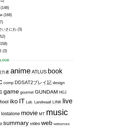
21)
(148)
ew
(168)
7)
せいさにわ
(3)
52)
158)
類
(3)
CLOUD
anime
book
ATLUS
権力者
c
DDSAT2プレイ記
comp
design
game
GUNDAM
1
gourmet
HGJ
IT
live
iko
hool
LINK
Lab.
Landreaall
music
movie
lostalone
MT
summary
web
o
video
webservice