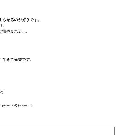
困らせるのが好きです。
け。
が悔やまれる…。
とができて光栄です。
ed)
be published) (required)