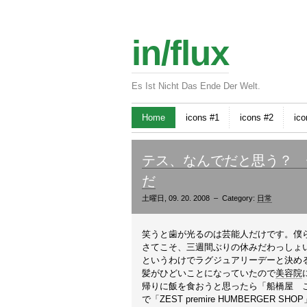
in/flux
Es Ist Nicht Das Ende Der Welt.
Home
icons #1
icons #2
ico
テス、なんでだと思う？ 
だ
土曜日, 09. 20. 2008 – Category:
日常
笑うと歯が光るのは芸能人だけです。僕
さてこそ、三週間ぶりの休みだわっしょ
というわけでラグジュアリーデーと決め
髪がひどいことになっていたので
美容院
帰りに飯を食おうと思ったら「船橋屋 こよ
で「ZEST premire HUMBERGER