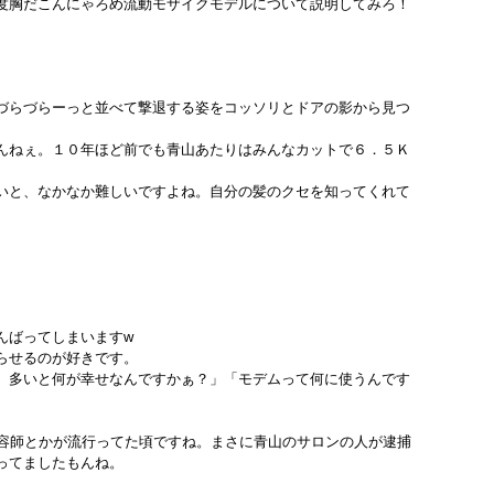
度胸だこんにゃろめ流動モザイクモデルについて説明してみろ！
づらづらーっと並べて撃退する姿をコッソリとドアの影から見つ
んねぇ。１０年ほど前でも青山あたりはみんなカットで６．５Ｋ
いと、なかなか難しいですよね。自分の髪のクセを知ってくれて
んばってしまいますw
らせるのが好きです。
、多いと何が幸せなんですかぁ？」「モデムって何に使うんです
美容師とかが流行ってた頃ですね。まさに青山のサロンの人が逮捕
ってましたもんね。