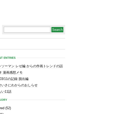
T ENTRIES
ンソーマン レゼ編 からの作画トレンドの話
3年 漫画感想メモ
1/03/11の記録 脱出編
せいさにわからのおしらせ
い11話
GORY
red
(52)