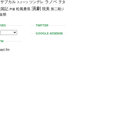
ラノベ
サブカル
ツンデレ
ヲタ
スイーツ
演劇
二国記
現美
松風番長
第二期ジ
声優
金期
IVES
TWITTER
GOOGLE ADSENSE
FM
last.fm