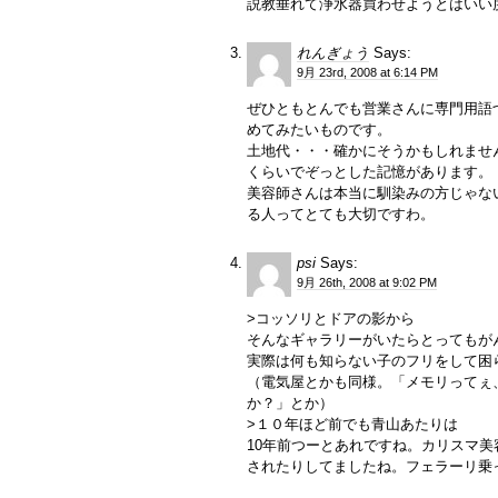
説教垂れて浄水器買わせようとはいい
れんぎょう
Says:
9月 23rd, 2008 at 6:14 PM
ぜひともとんでも営業さんに専門用語
めてみたいものです。
土地代・・・確かにそうかもしれませ
くらいでぞっとした記憶があります。
美容師さんは本当に馴染みの方じゃな
る人ってとても大切ですわ。
psi
Says:
9月 26th, 2008 at 9:02 PM
>コッソリとドアの影から
そんなギャラリーがいたらとってもが
実際は何も知らない子のフリをして困
（電気屋とかも同様。「メモリってぇ
か？」とか）
>１０年ほど前でも青山あたりは
10年前つーとあれですね。カリスマ
されたりしてましたね。フェラーリ乗