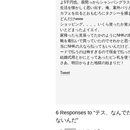
よ5千円也。昼間っからシャンパングラスを
生活を懐かしく思い出す。俺、案外パリ
カフェを出るとおもむろにタクシーを捕ま
どんだけwww
ショッピング。。。。いくら使ったか覚
いとどまったよイエイ。
家帰ったら見張ってたかのようにNHKの
靴を着払いで買っていたのでそれかと思
当にNHKの人なら払ってもいいんだけ
ードで払うのは怖すぎるので現金で払っ
結婚式用とかにとってあったピン札を使
さあ、明日からまた地獄の始まりだ！
Tweet
6 Responses to “テ
ないんだ”