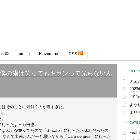
ns #3
profile
Flavors.me
RSS
RECEN
僕の歯は笑ってもキランって光らないん
チェ
202
201
よう
らはそのことに気付くのが遅すぎた。
よりも
い。
る。
CATE
に行ったよ三万円也。
み」が並んでたので「B. cafe」に行ったら休みだったの
Featu
 SHOP」なんて出来たんだーと思いながら「
Cafe de pres
」に行った