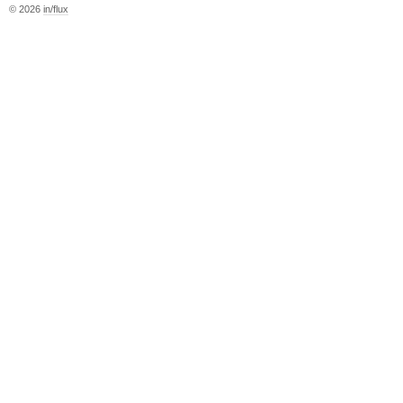
© 2026
in/flux