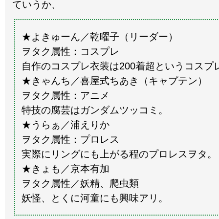
ていうか、
★よきゅーん／乾曜子（リーダー）
ヲタク属性：コスプレ
自作のコスプレ衣装は200着超というコスプ
★きゃんち／喜屋式ちあき（キャプテン）
ヲタク属性：アニメ
特技の腐芸はガンダムツッコミ。
★うらぁ／浦えりか
ヲタク属性：プロレス
実際にリングにも上がる程のプロレスヲタ。
★きょも／京本有加
ヲタク属性／妖精、爬虫類
妖怪、とくに河童にも興味アリ。