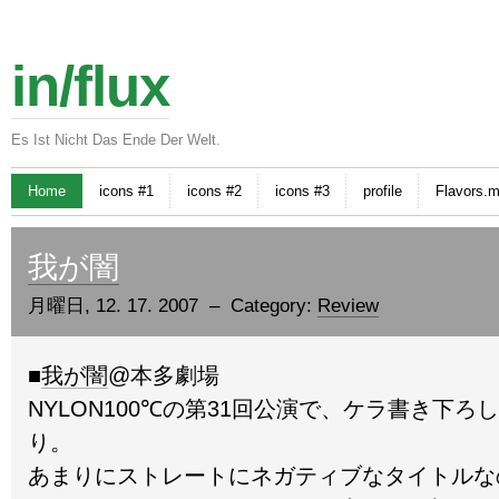
in/flux
Es Ist Nicht Das Ende Der Welt.
Home
icons #1
icons #2
icons #3
profile
Flavors.
我が闇
月曜日, 12. 17. 2007 – Category:
Review
■
我が闇
@本多劇場
NYLON100℃の第31回公演で、ケラ書き下ろ
り。
あまりにストレートにネガティブなタイトルな