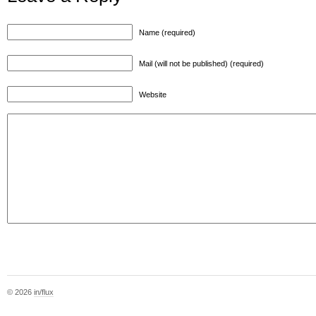
Name (required)
Mail (will not be published) (required)
Website
© 2026
in/flux