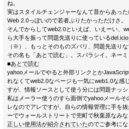
ね。
実はスタイルチェンジャーなんて昔からあった
Web 2.0っぽいので若者ぶりたかっただけさ。
そんでからしてweb2.0といえば、いえーい、we
ら大手を振って問題先送りに使っている
del.ici
（※）、もっとそのものズバリ、問題先送りな
その名も「あとで読む」。スバラシイ。ネーミ
■
あとで読む
yahooメールでやると外部リンクとかJavaScr
れなくてweb2.0なページも一気にweb1.0な
すが、情報ソースとして使う分には問題ナッシ
私はメーラー使うのすら面倒でyahooメール
レなのでアレですが、自らの情報管理に手を抜
ーでウォールストリートで兜町で秋葉原なみな
正しい使用法が紹介されていた
のでご参考にな