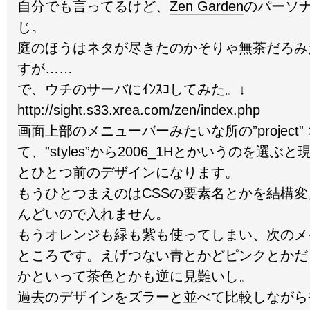
自分でも言ってるけど、
Zen Garden
のパーソ
じ。
庭のほうはネタが尽きたのかそりゃ無茶だろみ
すが……
で、ウチのサーバにｲﾝｽｺしてみた。↓
http://sight.s33.xrea.com/zen/index.php
画面上部のメニューバーみたいな所の”project” > “
て、”styles”から2006_1Hとかいうのを選ぶと
とひとつ前のデザインになります。
もうひとつまえのはCSSの要素名とかを結構
んどいので入れません。
もうオレンジも緑も紫も使ってしまい、次のメ
ところです。えげつない青とかどピンクとかだ
かといって茶色とかも逆に見難いし。
過去のデザインをズラーと並べて比較しながら