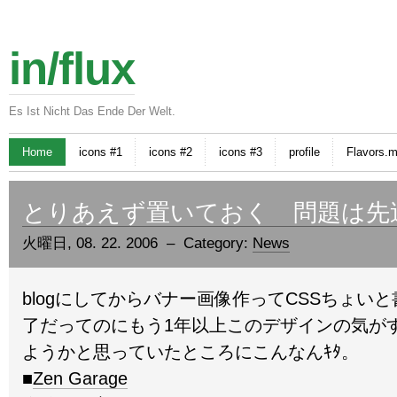
in/flux
Es Ist Nicht Das Ende Der Welt.
Home
icons #1
icons #2
icons #3
profile
Flavors.
とりあえず置いておく 問題は先
火曜日, 08. 22. 2006 – Category:
News
blogにしてからバナー画像作ってCSSちょい
了だってのにもう1年以上このデザインの気が
ようかと思っていたところにこんなんｷﾀ。
■
Zen Garage