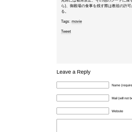
先席には着席禁止、その他のシートに座る
ら)、御殿場の食事を残す際は教祖の許
る。
Tags:
movie
Tweet
Leave a Reply
Name (requir
Mail (will not 
Website