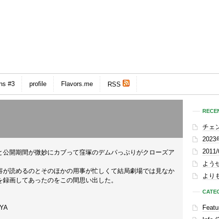
ns #3
profile
Flavors.me
RSS
RECEN
チェ
202
201
と公開期間が微妙にカブって窪塚のデムパっぷりがクローズア
よう
容が読めるのとそのほかの用事が忙しくて結局劇場では見なか
よりも
を録画してあったのをこの間思い出した。
CATE
YA
Featu