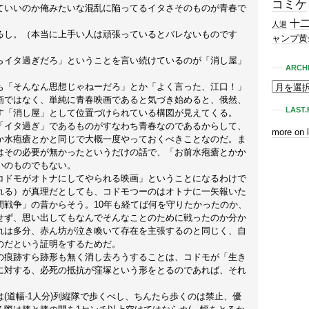
コミケ
ていいのか俺みたいな混乱に陥ってるイタさそのものが青春で
十
人退
るし。（本当に上手い人は頑張っているとバレないものです
ャンプ黄
らイタ過ぎだろ」ということを言い続けているのが「消し屋」
ARCH
も「そんなん思想じゃねーだろ」とか「よく言った、江口！」
画ではなく、単純に青春映画であると気づき始めると、俄然、
LAST.
す「消し屋」として位置づけられている構図が見えてくる。
「イタ過ぎ」であるものがすなわち青春なのであるからして、
more on 
か水疱瘡とかと同じで大概一度やっておくべきことなのだ。ま
はその必要が無かったというだけの話で、「お前水疱瘡とかか
いのものでもない。
コドモがオトナにしてやられる映画」ということになるわけで
れる）が真理だとしても、コドモつーのはオトナに一矢報いた
間戦争」の昔からそう。10年も経てば何を守りたかったのか、
せず、思い出してもなんでそんなことのために戦ったのか分か
れは多分、赤ん坊が泣き喚いて存在を主張するのと同じく、自
のだという証明をするためだ。
の痕跡すら跡形も無く消し去ろうすることは、コドモが「生き
に対する、必死の抵抗が窪塚という形をとるのであれば、それ
(道幅-1人分)列縦隊で歩くべし、ちんたら歩くのは禁止、優