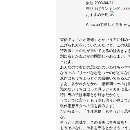
東映 2003-04-21
売り上げランキング : 273
おすすめ平均
Amazonで詳しく見る
by
G
宣伝では「ネオ東條」とかいう右に斜め
上げられ方をしていたんだけど、この映
特攻服に日の丸が書いてあるのは古きよ
別に右とか左とかの問題じゃあるまい。
ったよ。
あんなので右だの思想だのいわれちゃ本
な方々のゴリッパな思想つーのがどんな
原作はもうちょっとその辺書いてあるん
まあ、多かれ少なかれ、思春期つーのは
識のないうちはぱっと見ラディカルに見
特に男の子は軍隊とか好きだからな。
（ついでに言うともう少し周りが見えて
現代思想ヲタへの道を歩みます）
だからまー、「ネオ東條」もそういう思
な。
そういう意味で、この映画は青春映画と
もうそのなに、渋谷を守るとかそういう