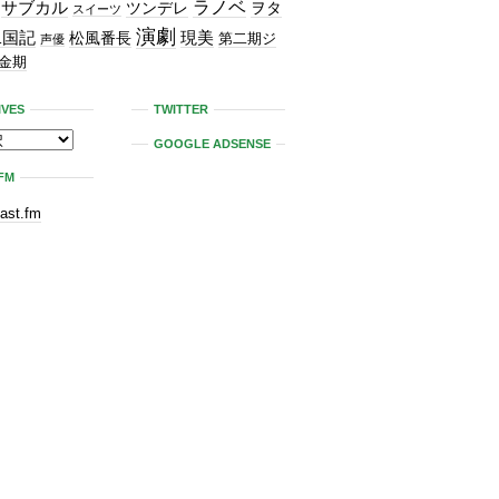
ラノベ
サブカル
ツンデレ
ヲタ
スイーツ
演劇
二国記
現美
松風番長
第二期ジ
声優
金期
IVES
TWITTER
GOOGLE ADSENSE
FM
last.fm