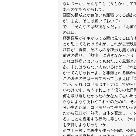
ないつーか、そんなこと（女とか）して
あるのであるからして。
画面の構成とか色使いも頑張ってる感あ
が、まあ、そこは置いておいて）
で、「そんなのは熱病なんだよ」「お前
の江口。
序盤窪塚がイキがってる間は見てるほう
とか思ってるわけですが、これが思想映
江口が「青春」そのものを跡形も無く消
前述の通り、「熱病」に過ぎなかったり
これは熱病とはいってもおたふく風邪と
あ、中にはやらない人もいるけど、それ
かってんじゃねーよ」と非難される筋合
この映画の筋は一言で言ってしまえば「
すが、それ（コドモはオトナにしてやら
いわけです。もうそれこそ「僕らの七日
何を取り返したかったのかなんて思い出
らないようなあれやこれやのために。そ
分が生きた証、コドモだって生きている
だから江口が「熱病」自体を否定し、そ
る」ことを否定する行為に等しい。それ
を支持しようじゃないか。
※マナー教：同級生が作った宗教。公道は