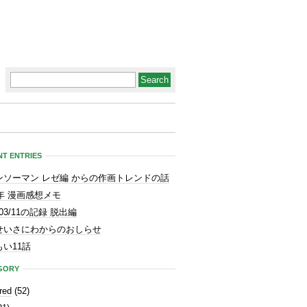
T ENTRIES
ンソーマン レゼ編 からの作画トレンドの話
3年 漫画感想メモ
1/03/11の記録 脱出編
せいさにわからのおしらせ
い11話
GORY
red
(52)