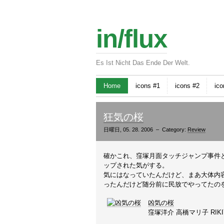
in/flux
Es Ist Nicht Das Ende Der Welt.
Home
icons #1
icons #2
ico
狂気の桜
日曜日, 05. 28. 2006 – Category:
Review
確かこれ、窪塚月面タッチジャンプ事件
ップされた気がする。
気にはなっていたんだけど、まあ大体内
ったんだけど随分前に民放でやってたの
凶気の桜
窪塚洋介 高橋マリ子 RIKI