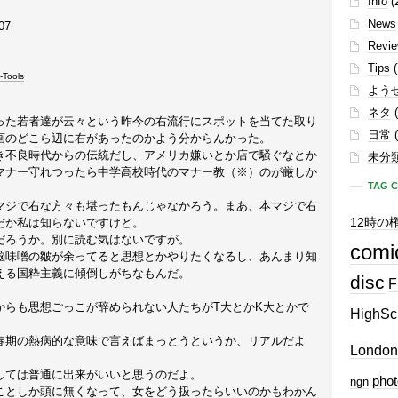
Info
(
News
07
Revi
Tips
(
-Tools
よう
ネタ
(
った若者達が云々という昨今の右流行にスポットを当てた取り
日常
(
画のどこら辺に右があったのかよう分からんかった。
き不良時代からの伝統だし、アメリカ嫌いとか店で騒ぐなとか
未分
マナー守れつったら中学高校時代のマナー教（※）のが厳しか
TAG 
マジで右な方々も堪ったもんじゃなかろう。まあ、本マジで右
だか私は知らないですけど。
12時の
だろうか。別に読む気はないですが。
comi
脳味噌の皺が余ってると思想とかやりたくなるし、あんまり知
える国粋主義に傾倒しがちなもんだ。
disc
F
からも思想ごっこが辞められない人たちがT大とかK大とかで
HighSc
春期の熱病的な意味で言えばまっとうというか、リアルだよ
London
しては普通に出来がいいと思うのだよ。
phot
ngn
ことしか頭に無くなって、女をどう扱ったらいいのかもわかん