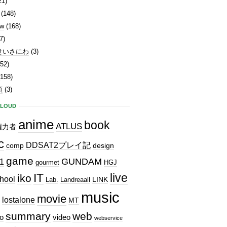
21)
(148)
ew
(168)
7)
せいさにわ
(3)
52)
158)
類
(3)
CLOUD
anime
book
ATLUS
権力者
c
DDSAT2プレイ記
comp
design
game
GUNDAM
1
gourmet
HGJ
IT
live
iko
hool
LINK
Lab.
Landreaall
music
movie
lostalone
MT
summary
web
o
video
webservice