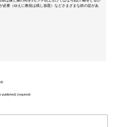
際は膝と膝の間を1センチ以上空けてはならぬ(←幅をとるか
可が必要（ゆえに教祖は残し放題）などさまざまな鉄の掟があ
ed)
be published) (required)