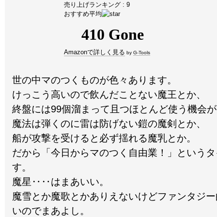
売り上げランキング : 9
おすすめ平均
Amazonで詳しく見る
by
G-Tools
世の中マのつくものが色々あります。
けっこう高いので飲んだことない魔王とか、
終盤には99個溜まって且つほとんど使う機会
魔法は弾くのに雷は防げない鎧の魔剣とか、
船が攻撃を受けると必ず揺れる魔乳とか。
だから「今日からマのつく自由業！」というタ
す。
魔星‥‥はまあいい。
魔雪とか魔歌とかありえないけどファンタジー
いのでまあよし。