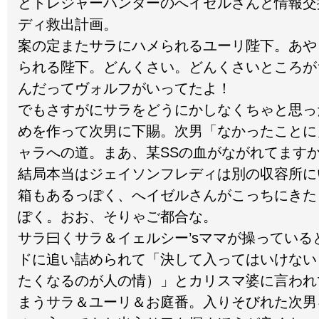
とトレジャーハンターのへイゼルさんと情報交
ディ救出計画。
案の定またサラにハメられるユーリ陛下。あや
られる陛下。どんくさい。どんくさいところが
んだってヴォルフがいってたよ！
でもさすがにサラをどうにかしなくちゃと思っ
めを作って次男に下賜。次男「なかったことに」
ャラへの道。まあ、某SSの血がながれてます
結局本当はジェイソンフレディは別の収容所に
箱もあるっぽく、へイゼルさんがこっちにきた
ぽく。おお、そりゃご都合な。
サラ曰くサラ＆イェルシー’sママが操っている
ドに追い詰められて「決して入ってはいけない
たくなるのが人の情）」とカリスマ婆に言われ
まうサラ＆ユーリ＆お庭番。入りそびれた次男