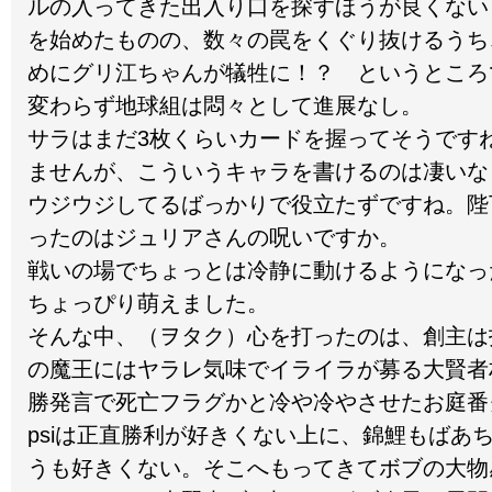
ルの入ってきた出入り口を探すほうが良くない
を始めたものの、数々の罠をくぐり抜けるうち
めにグリ江ちゃんが犠牲に！？ というところ
変わらず地球組は悶々として進展なし。
サラはまだ3枚くらいカードを握ってそうです
ませんが、こういうキャラを書けるのは凄いな
ウジウジしてるばっかりで役立たずですね。陛
ったのはジュリアさんの呪いですか。
戦いの場でちょっとは冷静に動けるようになっ
ちょっぴり萌えました。
そんな中、（ヲタク）心を打ったのは、創主は
の魔王にはヤラレ気味でイライラが募る大賢者
勝発言で死亡フラグかと冷や冷やさせたお庭番
psiは正直勝利が好きくない上に、錦鯉もばあ
うも好きくない。そこへもってきてボブの大物