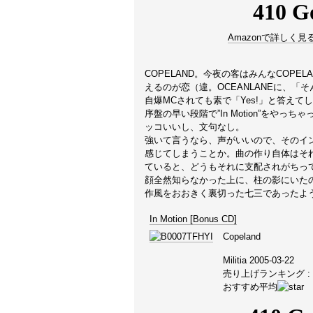
Amazonで詳しく見
COPELAND。今夜の客はみんなCOP
えるのが恋（違。OCEANLANEに、「
自爆MCされても素で「Yes!」と答えて
序盤の早い段階で”In Motion”をや
ッコいいし、文句なし。
強いて言うなら、声がいいので、そのイ
感じてしまうことか。曲の作り自体はそ
ていると、どうもそれに支配されがちっ
顔全然知らなかった上に、柱の影にいた
作風をおおきく裏切った七三であったよ
In Motion [Bonus CD]
Copeland
Militia 2005-03-22
売り上げランキング : 2
おすすめ平均