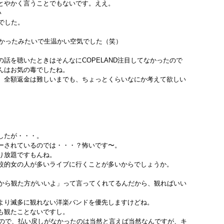
とやかく言うことでもないです。ええ。
い
うでした。
が多かったみたいで生温かい空気でした（笑）
話を聴いたときはそんなにCOPELAND注目してなかったので
んはお気の毒でしたね。
、全額返金は難しいまでも、ちょっとくらいなにか考えて欲しい
したが・・・。
ーされているのでは・・・？怖いです〜。
り放題ですもんね。
較的女の人が多いライブに行くことが多いからでしょうか。
だから観た方がいいよ」って言ってくれてるんだから、観ればいい
より滅多に観れない洋楽バンドを優先しますけどね。
も観たことないですし。
かったので、払い戻しがなかったのは当然と言えば当然なんですが、キ