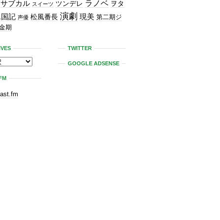
ラノベ
サブカル
ツンデレ
ヲタ
スイーツ
演劇
二国記
現美
松風番長
第二期ジ
声優
金期
IVES
TWITTER
GOOGLE ADSENSE
FM
last.fm