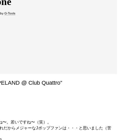
by
G-Tools
PELAND @ Club Quattro”
ね〜。若いですね〜（笑）。
、これだからメジャーなJポップファンは・・・と思いました（苦
？