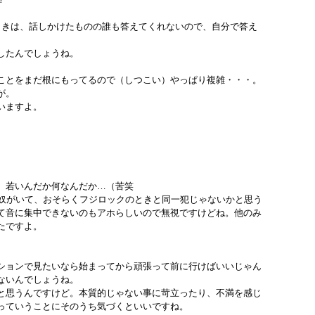
ときは、話しかけたものの誰も答えてくれないので、自分で答え
したんでしょうね。
ことをまだ根にもってるので（しつこい）やっぱり複雑・・・。
が。
いますよ。
。若いんだか何なんだか…（苦笑
る奴がいて、おそらくフジロックのときと同一犯じゃないかと思う
て音に集中できないのもアホらしいので無視ですけどね。他のみ
たですよ。
ションで見たいなら始まってから頑張って前に行けばいいじゃん
ないんでしょうね。
と思うんですけど。本質的じゃない事に苛立ったり、不満を感じ
っていうことにそのうち気づくといいですね。