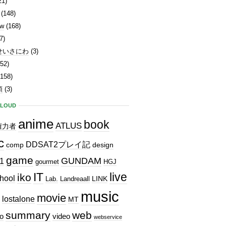
21)
(148)
ew
(168)
7)
せいさにわ
(3)
52)
158)
類
(3)
CLOUD
anime
book
ATLUS
権力者
c
DDSAT2プレイ記
comp
design
game
GUNDAM
1
gourmet
HGJ
IT
live
iko
hool
LINK
Lab.
Landreaall
music
movie
lostalone
MT
summary
web
o
video
webservice