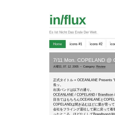
in/flux
Es Ist Nicht Das Ende Der Welt.
Home
icons #1
icons #2
ico
7/11 Mon. COPELAND @ C
火曜日, 07. 12. 2005 – Category:
Review
正式タイトル = OCEANLANE Presents “Lighte
長ッ。
出演バンドは以下の通り。
OCEANLANE
/
COPELAND
/
Brandtson
目当てはもちろんOCEANLANEとCOPE
COPELANDは聞き込むほどに愛が育っ
会社をフライング退社して家に戻って着替え
ったところ。ほどなくしてBrandtson