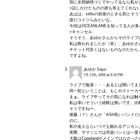
別に全部納得づくでやってるなら私が
>話しかけたものの誰も答えてくれな
あはは。stillsの前座のときも割とそ
誰だコイツらみたいな。
今回はOCEANLANEを知ってる人
>キャンセル
そうそう、あゆかさんからそのライブの
私は救われましたが（笑）、あゆかさ
チケット代安くはないものなのだから
ですよね。
あゆか
Says:
7月 17th, 2005 at 9:10 PM
ライブで痴漢・・・あるとは聞いてま
同一犯ということは、もしやストーカ
まぁ、ライブ中ってその気になれば触
私は幸いそういう経験は無いです。比
そうですね〜。
後藤（？）さんが「ASH良いバンド
のに。
私や友人ならいつでも観れるアジカン
実際、サマソニでは邦楽バンドは一度
大阪はCopelandがメインではな