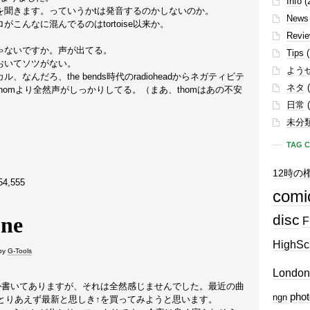
Info
(
を聞きます。っていうかtは発音するのかしないのか。
News
こんなに混んでるのはtortoise以来か。
Revi
ゃないですか。声が出てる。
Tips
(
おいてソツがない。
よう
んだろ、the bends時代のradioheadからネガティビテ
ネタ
(
homより全然声がしっかりしてる。（まあ、thomはあの不安
日常
(
未分
TAG 
12時の
,555
comi
disc
F
HighSc
by
G-Tools
London
いとか書いてありますが、それは全然感じませんでした。最近の曲
phot
ngn
とりあえず最新と思しき↑を買ってみようと思います。