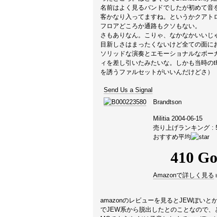
名前はよく見るバンドでしたが初めて音
客かなり入ってますね。というかクアトロが
フロアどころか通路もクソもない。
さもありなん。こりゃ、なかなかいいじ
目新しさはまったくないけど全ての面に
ソリッドな演奏とエモーショナルなボーカル、な
ィを差し引いたみたいな。しかも当時のt
を誘うファルセットがいいんだけどさ）
Send Us a Signal
Brandtson
Militia 2004-06-15
売り上げランキング : 54
おすすめ平均
Amazonで詳しく見る
amazonのレビューを見るとJEWぽ
でJEW系から脱出したとのことなので、