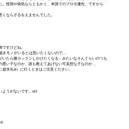
た。怪我や病気ならともかく、本国でのプロモ優先、ですから
悪くならざるをえませんでした。
測ですけどね。
不届きモノがいるとは思いたくないので…
がいたら膝カックンしかけたくなる」みたいなそんぐらいのつも
の悪い子なのか、誰も教えてあげない可哀想な子なのか…
Hに超失礼w）に行くときはご注意ください。
ようがないです。orz
ed)