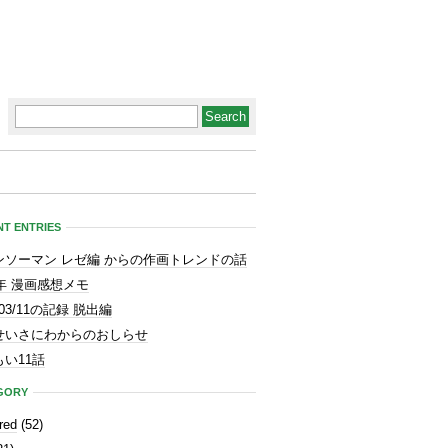
T ENTRIES
ンソーマン レゼ編 からの作画トレンドの話
3年 漫画感想メモ
1/03/11の記録 脱出編
せいさにわからのおしらせ
い11話
GORY
red
(52)