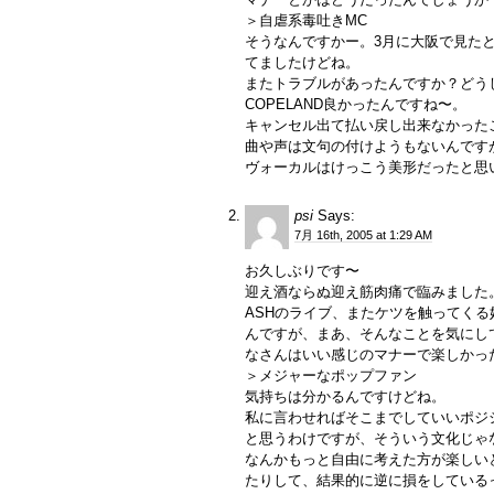
＞自虐系毒吐きMC
そうなんですかー。3月に大阪で見た
てましたけどね。
またトラブルがあったんですか？どう
COPELAND良かったんですね〜。
キャンセル出て払い戻し出来なかった
曲や声は文句の付けようもないんです
ヴォーカルはけっこう美形だったと思
psi
Says:
7月 16th, 2005 at 1:29 AM
お久しぶりです〜
迎え酒ならぬ迎え筋肉痛で臨みました
ASHのライブ、またケツを触ってく
んですが、まあ、そんなことを気にし
なさんはいい感じのマナーで楽しかっ
＞メジャーなポップファン
気持ちは分かるんですけどね。
私に言わせればそこまでしていいポジ
と思うわけですが、そういう文化じゃ
なんかもっと自由に考えた方が楽しい
たりして、結果的に逆に損をしている