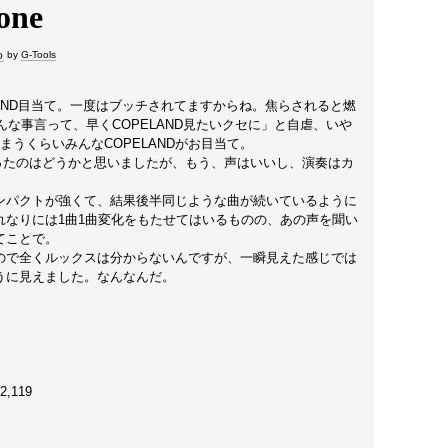
る
by
G-Tools
ELAND目当て。一度はブッチされてますからね。焦らされると燃
そんな事言って、早くCOPELAND見たいクセに」と自虐、いや
しまうくらいみんなCOPELANDがお目当て。
っちゃったのはどうかと思いましたが、もう、声はいいし、演奏はカ
ンパクトが強くて、結果後半同じような曲が続いているように
れなりには1曲1曲変化をもたせてはいるものの、あの声を聞い
てことで。
ので全くルックスは分からないんですが、一瞬見えた感じでは
うに見えました。なんなんだ。
,119