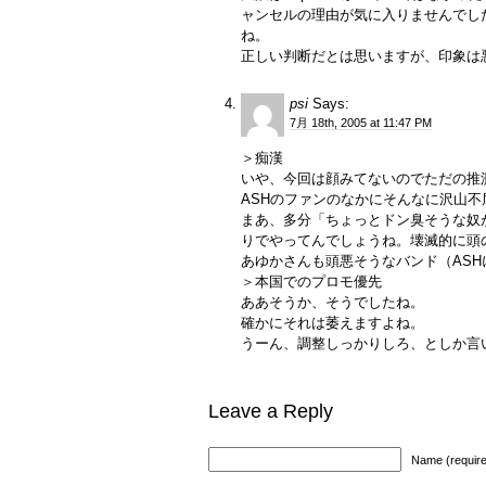
ャンセルの理由が気に入りませんでし
ね。
正しい判断だとは思いますが、印象は
psi
Says:
7月 18th, 2005 at 11:47 PM
＞痴漢
いや、今回は顔みてないのでただの推
ASHのファンのなかにそんなに沢山
まあ、多分「ちょっとドン臭そうな奴
りでやってんでしょうね。壊滅的に頭
あゆかさんも頭悪そうなバンド（AS
＞本国でのプロモ優先
ああそうか、そうでしたね。
確かにそれは萎えますよね。
うーん、調整しっかりしろ、としか言い
Leave a Reply
Name (requir