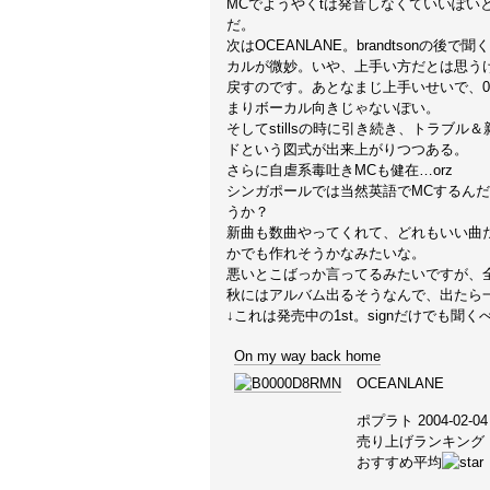
MCでようやくtは発音しなくていいぽい
だ。
次はOCEANLANE。brandtsonの後
カルが微妙。いや、上手い方だとは思う
戻すのです。あとなまじ上手いせいで、0
まりボーカル向きじゃないぽい。
そしてstillsの時に引き続き、トラブル
ドという図式が出来上がりつつある。
さらに自虐系毒吐きMCも健在…orz
シンガポールでは当然英語でMCするん
うか？
新曲も数曲やってくれて、どれもいい曲だった
かでも作れそうかなみたいな。
悪いとこばっか言ってるみたいですが、全
秋にはアルバム出るそうなんで、出たら
↓これは発売中の1st。signだけでも聞く
On my way back home
OCEANLANE
ポプラト 2004-02-04
売り上げランキング : 
おすすめ平均