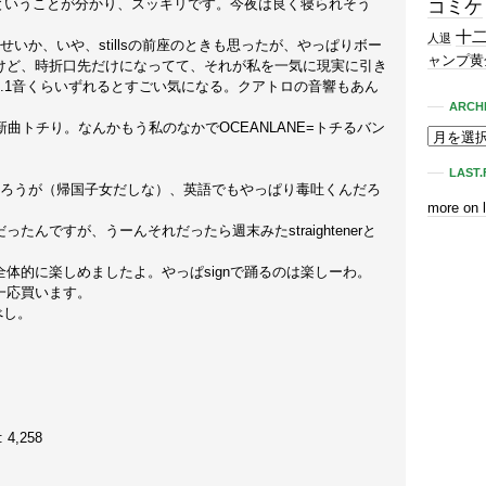
ということが分かり、スッキリです。今夜は良く寝られそう
コミケ
十
人退
で聞くせいか、いや、stillsの前座のときも思ったが、やっぱりボー
ャンプ黄
けど、時折口先だけになってて、それが私を一気に現実に引き
.1音くらいずれるとすごい気になる。クアトロの音響もあん
ARCH
＆新曲トチり。なんかもう私のなかでOCEANLANE=トチるバン
LAST.
だろうが（帰国子女だしな）、英語でもやっぱり毒吐くんだろ
more on 
んですが、うーんそれだったら週末みたstraightenerと
体的に楽しめましたよ。やっぱsignで踊るのは楽しーわ。
一応買います。
べし。
4,258