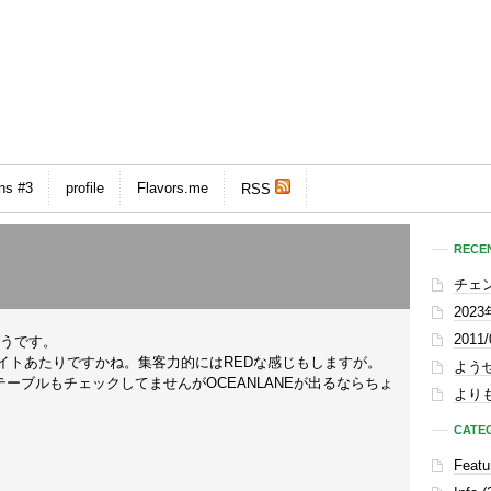
ns #3
profile
Flavors.me
RSS
RECEN
チェ
202
201
そうです。
ワイトあたりですかね。集客力的にはREDな感じもしますが。
よう
ーブルもチェックしてませんがOCEANLANEが出るならちょ
よりも
CATE
Featu