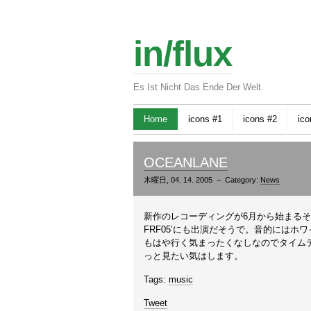
in/flux
Es Ist Nicht Das Ende Der Welt.
Home
icons #1
icons #2
ico
OCEANLANE
木曜日, 04. 14. 2005 – Category:
News
新作のレコーディングが6月から始まる
FRF05’にも出演だそうで。音的にはホ
もはや行く気まったくなしなのでタイムテ
っと見たい気はします。
Tags:
music
Tweet