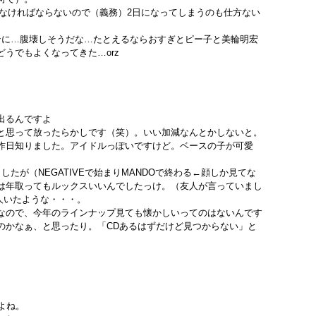
Nを見なければならないので（義務）2日になってしまうのも仕方ない
wにイアンに…腹壊しそうだな…たとえるならおすぎとピー子と美輪明宏
うでもよくなってきた…orz
出るんですよ
と思って放ったらかしです（笑）。いい加減なんとかしないと。
昨日知りました。アイドルっぽいですけど。ベースの子が可愛
たが（NEGATIVEで始まりMANDOで終わる←顔しか見てな
は年取ってもルックスいいんでしたっけ。（友人が言っていまし
い人いたような・・・。
なので、今年のラインナップ見ても懐かしいってのはないんです
のかなぁ、と思ったり。「CDあるはずだけど見つからない」と
よね。