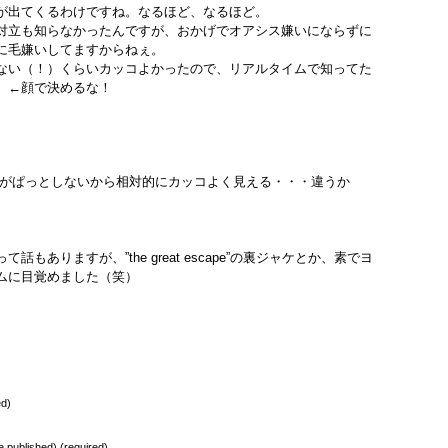
が出てくるわけですね。なるほど、なるほど。
対立も知らなかったんですが、おかげでオアシス嫌いにならずに
に毛嫌いしてますからねぇ。
ない（！）くらいカッコよかったので、リアルタイムで知ってた
。←顔で決めるな！
人がぱっとしないから相対的にカッコよく見える・・・違うか
ありますが、”the great escape”の裏ジャケとか、素でヨ
ムに目覚めました（笑）
ed)
be published) (required)