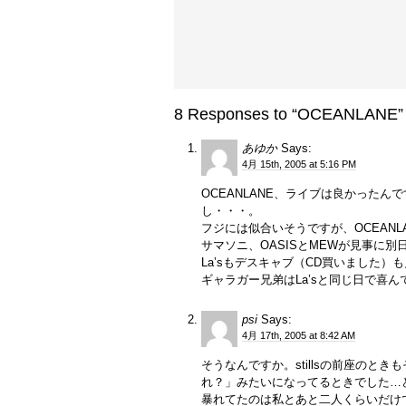
8 Responses to “OCEANLANE”
あゆか
Says:
4月 15th, 2005 at 5:16 PM
OCEANLANE、ライブは良かった
し・・・。
フジには似合いそうですが、OCEAN
サマソニ、OASISとMEWが見事に別
La’sもデスキャブ（CD買いました
ギャラガー兄弟はLa’sと同じ日で喜
psi
Says:
4月 17th, 2005 at 8:42 AM
そうなんですか。stillsの前座の
れ？」みたいになってるときでした…ど
暴れてたのは私とあと二人くらいだけ