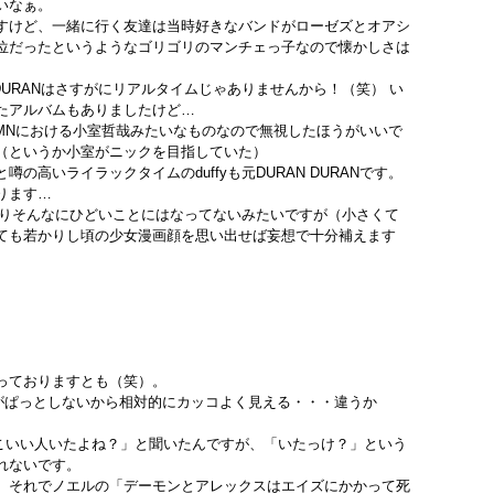
いなぁ。
すけど、一緒に行く友達は当時好きなバンドがローゼズとオアシ
位だったというようなゴリゴリのマンチェっ子なので懐かしさは
DURANはさすがにリアルタイムじゃありませんから！（笑） い
たアルバムもありましたけど…
TMNにおける小室哲哉みたいなものなので無視したほうがいいで
（というか小室がニックを目指していた）
の高いライラックタイムのduffyも元DURAN DURANです。
ります…
る限りそんなにひどいことにはなってないみたいですが（小さくて
ても若かりし頃の少女漫画顔を思い出せば妄想で十分補えます
っておりますとも（笑）。
人がぱっとしないから相対的にカッコよく見える・・・違うか
人かっこいい人いたよね？」と聞いたんですが、「いたっけ？」という
れないです。
。それでノエルの「デーモンとアレックスはエイズにかかって死