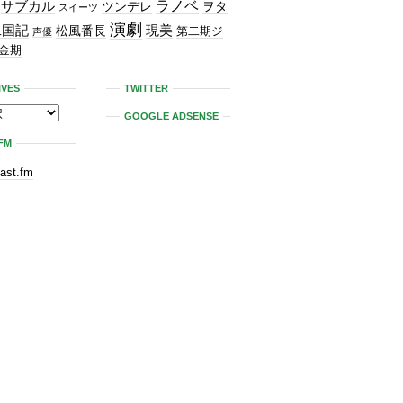
ラノベ
サブカル
ツンデレ
ヲタ
スイーツ
演劇
二国記
現美
松風番長
第二期ジ
声優
金期
IVES
TWITTER
GOOGLE ADSENSE
FM
last.fm