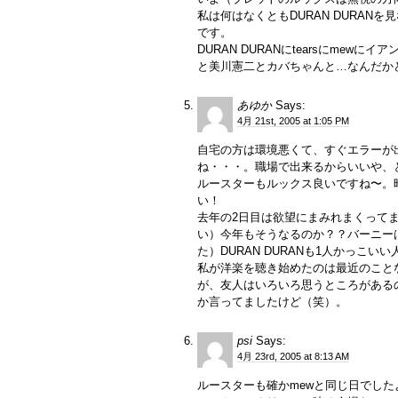
私は何はなくともDURAN DURA
です。
DURAN DURANにtearsにme
と美川憲二とカバちゃんと…なんだかど
あゆか
Says:
4月 21st, 2005 at 1:05 PM
自宅の方は環境悪くて、すぐエラーが
ね・・・。職場で出来るからいいや、
ルースターもルックス良いですね〜。
い！
去年の2日目は欲望にまみれまくってまし
い）今年もそうなるのか？？バーニー
た）DURAN DURANも1人かっこい
私が洋楽を聴き始めたのは最近のこと
が、友人はいろいろ思うところがある
か言ってましたけど（笑）。
psi
Says:
4月 23rd, 2005 at 8:13 AM
ルースターも確かmewと同じ日でした