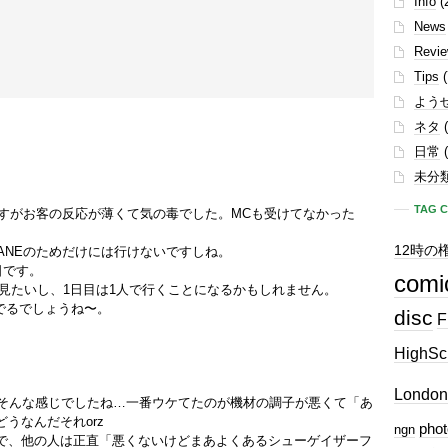
Info
(
News
Revi
Tips
(
よう
ネタ
(
日常
(
未分
TAG 
んですがお客の反応が薄くて気の毒でした。MCも受けてなかった
12時の
LANEのためだけには行けないですしね。
日です。
comi
）も見たいし、1日目は1人で行くことになるかもしれません。
んでるでしょうね〜。
disc
F
HighSc
London
ときもそんな感じでしたね…一番ウケてたのが機材の調子が悪くて「あ
うなんだそれorz
phot
ngn
で、他の人は正直「悪くないけどまあよくあるシューゲイザーフ