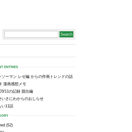
T ENTRIES
ンソーマン レゼ編 からの作画トレンドの話
3年 漫画感想メモ
1/03/11の記録 脱出編
せいさにわからのおしらせ
い11話
GORY
red
(52)