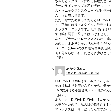
ちゃんとスクリーンに映る会場だとい
今年のラインナップは私も懐かしいで
スとマニックスとスウェードが同列一
人一倍と思われます。
ただ、念のため言っておくとDURAN 
や、正確にはリアルタイムに発売され
ルックス…ニックですかね？ あれは
す（笑）調子に乗せてはいけません。
あと、ブラーのアレックスとおホモ達と噂
あの人もまあそこそこ見れた覚えがあ
バーニーはtearsのプロモ写真を見
良く分からない）、たとえ多少ひどく
（笑）
あゆか
Says:
4月 25th, 2005 at 10:05 AM
>DURAN DURANはリアルタイムじゃ
それは私よりお若いんですから、分か
TMNにおける小室哲哉・・・他の2
（笑）。
友人にも「DURAN DURANに1
返事だったので、私の目の錯覚かもし
アレックスは、そうだったんですかー