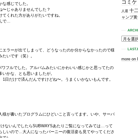
コミケ
かな感じでした。
ね〜じゃありませんでした？
十
人退
けてくれた方がありがたいですね。
ャンプ黄
んで…
ARCH
LAST.
にエラーが出てしまって、どうなったのか分からなかったので様
みたいです（笑）。
more on 
かなりパワフルでした。アルバムみたいにかわいい感じかと思ってたの
多いかな、とも思いましたが。
ら、1日だけで済んだんですけどね〜。うまくいかないもんです。
人様が書いたプログラムにひどいこと言ってます。いや、サーバ
けないんでしたらSUBWAYSあたりご覧になってみては…って
らしいので…大人になったバーニーの復活姿も見てやってくださ
向で）。