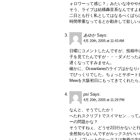
ォロワーって感じ？」みたいな冷やや
そう、ライブは結構轟音系なんですよ
二日とも行く私としてはなるべくばら
時間帯重なってるとか勘弁して欲しい
あゆか
Says:
4月 20th, 2005 at 11:43 AM
日曜にコメントしたんですが、投稿中
子を見てたんですが・・・ダメだった
遅くなってすみません。
確かに、Oceanlaneのライブは
でびっくりでした。ちょっとサポート
Mewを大阪初日にもってきてくれた
psi
Says:
4月 20th, 2005 at 11:29 PM
なんと、そうでしたか！
へたれスクリプトでスイマセン…って
ーの問題かな？
そうですねぇ、どうせ2日行かないと行
全然知らないんですがルックスがいい
いよ（ブレットのルックスは無視の方