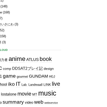
21)
(148)
ew
(168)
7)
せいさにわ
(3)
52)
158)
類
(3)
CLOUD
anime
book
ATLUS
権力者
c
DDSAT2プレイ記
comp
design
game
GUNDAM
1
gourmet
HGJ
IT
live
iko
hool
LINK
Lab.
Landreaall
music
movie
lostalone
MT
summary
web
o
video
webservice