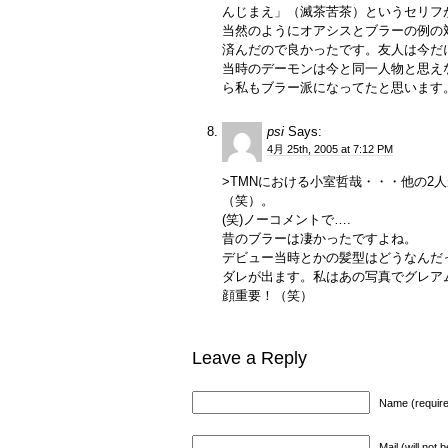
んじまえ」（滅茶苦茶）というセリフ
当然のようにオアシスとブラーの例の
済んだので良かったです。友人は今だ
当時のデーモンは今と同一人物と思え
ら私もブラー派になってたと思います
psi
Says:
4月 25th, 2005 at 7:12 PM
>TMNにおける小室哲哉・・・他の2
（笑）。
(笑)ノーコメントで….
昔のブラーは凄かったですよね。
デビュー当時とかの髪型はどうなんだって話も
ダレが出ます。私はあの写真でグレア
顔重要！（笑）
Leave a Reply
Name (requir
Mail (will not 