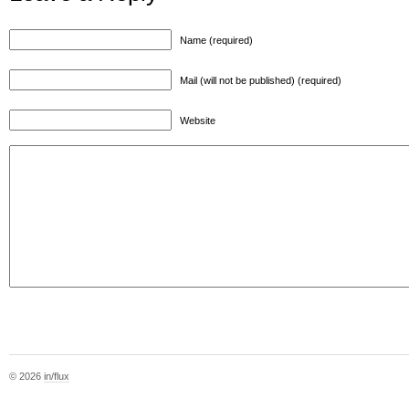
Name (required)
Mail (will not be published) (required)
Website
© 2026
in/flux