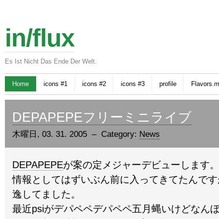
in/flux
Es Ist Nicht Das Ende Der Welt.
Home
icons #1
icons #2
icons #3
profile
Flavors.
DEPAPEPEフリーミニライブ
木曜日, 03. 31. 2005 – Category:
News
DEPAPEPE
が案の定メジャーデビューします
情報としてはずいぶん前に入ってきてたんです
逸してました。
最近psiがデパペペデパペペ五月蝿いけどなん