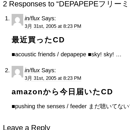
2 Responses to “DEPAPEPEフリ
in/flux
Says:
3月 31st, 2005 at 8:23 PM
最近買ったCD
■acoustic friends / depapepe ■sky! sky! …
in/flux
Says:
3月 31st, 2005 at 8:23 PM
amazonから今日届いたCD
■pushing the senses / feeder まだ聴い
Leave a Reply