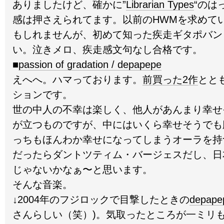
ありましたけど、確かに”
Librarian Types
“のは
感は押さえられてます。以前のHWMを求めて
もしれませんが、初めて知った疾走ギタポバン
い。泣きメロ、疾走感文句なし合格です。
■
passion of gradation / depapepe
えへへ。ハマっております。
前買った2作
とと
ションです。
世の中人の不幸は楽しく、他人があんまり幸せ
が立つものですが、中にはいくら幸せそうでも
っちもほんわか幸せになってしまうオーラを持
だったらダントツティム・バージェスだし、日
じゃないかなぁ〜と思います。
そんな音楽。
↓2004年のフジロックで目撃したときの
depape
さんらしい（笑）)。気取ったところが一ミリ