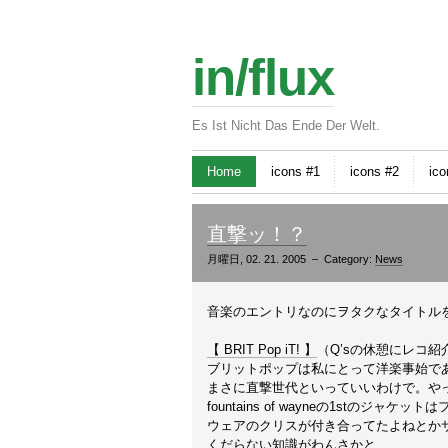
in/flux
Es Ist Nicht Das Ende Der Welt.
Home
icons #1
icons #2
ico
直撃ッ！？
月曜日, 02. 21. 2005 – Category:
News
音楽のエントリなのにヲタクなタイトル
【 BRIT Pop iT! 】
（Q’sの休憩にレコ紹
ブリットポップは私にとって洋楽事始で
まさに直撃世代といっていいわけで。やっぱ
fountains of wayneの1stの
ウェアのクリスが付き合ってたよねとか
くだらない知識がわんさかと……