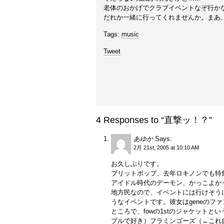
老体のおかげでクラブイベントなぞ行か
だれか一緒に行ってくれませんか。まあ、
Tags:
music
Tweet
4 Responses to “直撃ッ！？”
あゆか
Says:
2月 21st, 2005 at 10:10 AM
お久しぶりです。
ブリットポップ、去年ロキノンでも特
アイドル時代のデーモン、かっこよか
地方民なので、イベントには行けそう
うなイベントです。彼女はgeneのフ
ところで、fowの1stのジャケット
プルで好き）フラミンゴーズ（←これ