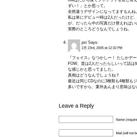
ずい！」とか思って。
全然違うデザインになってますもんね
私は単にデビュー時は2人だったけど
が、だったら中の写真だけ替えればい
実際のところどうなんでしょうね。
psi
Says:
2月 23rd, 2005 at 12:32 PM
『フェイス』なつかしー！ たしかデ
FOW、昔は2人だったらしいって話
な感じかと思ってました。
真相はどうなんでしょうね？
最近は同じCDなのに3種類も4種類
多いですから、案外あんまり意味はな
Leave a Reply
Name (requir
Mail (will not 