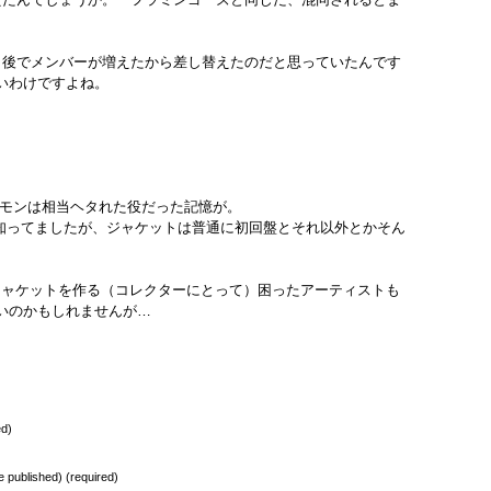
。
、後でメンバーが増えたから差し替えたのだと思っていたんです
いわけですよね。
ーモンは相当ヘタれた役だった記憶が。
は知ってましたが、ジャケットは普通に初回盤とそれ以外とかそん
もジャケットを作る（コレクターにとって）困ったアーティストも
いのかもしれませんが…
ed)
be published) (required)