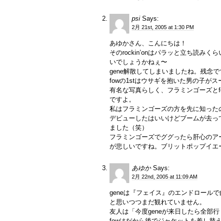
psi
Says:
2月 21st, 2005 at 1:30 PM
あゆかさん、こんにちは！
そのrockin’onはパラッと立ち読
いでしょうかねぇ〜
gene解散してしまいましたね。残念
fowの1stはウサギを抱いた男の子
有名な写真らしく、フラミンゴーズと
ですよ。
私はフラミンゴーズの方を先に知った
デビューしたはいいけどブームが去っ
ました（笑）
フラミンゴーズでググったら肝心のア
が悲しいですね。ブリットポップイエ
あゆか
Says:
2月 22nd, 2005 at 11:09 AM
geneは『フェイス』のエンドロール
と思いつつまだ観れていません。
友人は「今度geneが来日したら全部
fowはだから後でジャケットを差し