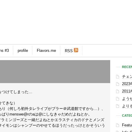
ns #3
profile
Flavors.me
RSS
RECEN
チェ
202
201
をつけてしまった…
よう
介てきな）
よりも
あり（何しろ初外タレライブがブラー＠武道館ですから…）、
りmenswe@rのaは@にしなきゃだめだよねとか。
CATE
ジャケットはフラミンゴーズと一緒だよねとかエラスティカのドナとメンズ
Featu
サイモンはシャンプーのやせてるほうだったっけとかそういう