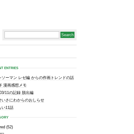
T ENTRIES
ンソーマン レゼ編 からの作画トレンドの話
3年 漫画感想メモ
1/03/11の記録 脱出編
せいさにわからのおしらせ
い11話
GORY
red
(52)