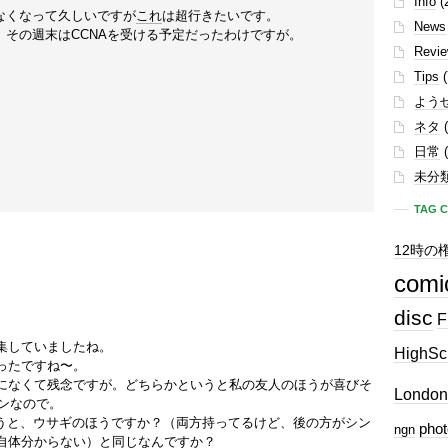
Info
(
なくなって久しいですが
これ
は超行きたいです。
News
その週末はCCNAを受ける予定だったわけですが。
Revi
Tips
(
よう
ネタ
(
日常
(
未分
TAG 
12時の
comi
disc
F
集していましたね。
HighSc
ったですね〜。
になくて残念ですが。どちらかというと私の友人のほうが喜びそ
London
ァンなので。
というと、ウサギのほうですか？（両方持ってるけど、後の方がシン
phot
ngn
自体分からない）と同じなんですか？