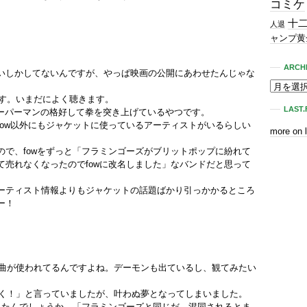
コミケ
十
人退
ャンプ黄
ARCH
みくらいしかしてないんですが、やっぱ映画の公開にあわせたんじゃな
です。いまだによく聴きます。
LAST.
がスーパーマンの格好して拳を突き上げているやつです。
fow以外にもジャケットに使っているアーティストがいるらしい
more on 
ので、fowをずっと「フラミンゴーズがブリットポップに紛れて
て売れなくなったのでfowに改名しました」なバンドだと思って
ーティスト情報よりもジャケットの話題ばかり引っかかるところ
ー！
で曲が使われてるんですよね。デーモンも出ているし、観てみたい
行く！」と言っていましたが、叶わぬ夢となってしまいました。
替えたんでしょうか。「フラミンゴーズと同じだ、混同されるとま