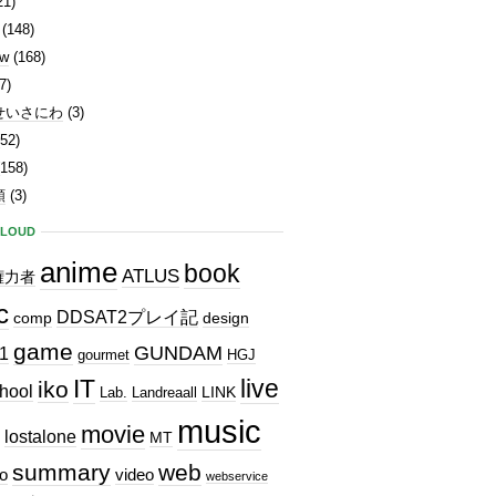
21)
(148)
ew
(168)
7)
せいさにわ
(3)
52)
158)
類
(3)
CLOUD
anime
book
ATLUS
権力者
c
DDSAT2プレイ記
comp
design
game
GUNDAM
1
gourmet
HGJ
IT
live
iko
hool
LINK
Lab.
Landreaall
music
movie
lostalone
MT
summary
web
o
video
webservice