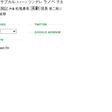
ラノベ
サブカル
ツンデレ
ヲタ
スイーツ
演劇
二国記
現美
松風番長
第二期ジ
声優
金期
IVES
TWITTER
GOOGLE ADSENSE
FM
last.fm