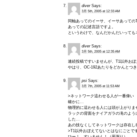
diver
Says:
3月 5th, 2005 at 12:33 AM
同軸あってのイーサ、イーサあってのTC
あっての記述言語ですよ。
というわけで、なんだかんだいっても
diver
Says:
3月 5th, 2005 at 12:35 AM
連続投稿ですいませんが、T1以外お
やはり、OC-192あたりをどかんと
psi
Says:
3月 7th, 2005 at 11:53 AM
>ネットワーク這わせる人が一番偉い
確かに…
物理的に這わせる人には頭が上がりま
ラックの背面をナイアガラの滝のよう
した…
あの技なくしてネットワークは存在し
>T1以外おぼえてないとはなにごとで
ひー！ すいません！（平謝り）