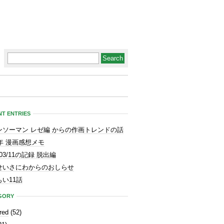
T ENTRIES
ンソーマン レゼ編 からの作画トレンドの話
3年 漫画感想メモ
1/03/11の記録 脱出編
せいさにわからのおしらせ
い11話
GORY
red
(52)