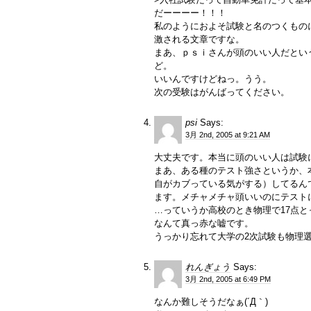
だーーーー！！！
私のようにおよそ試験と名のつくもの
激される文章ですな。
まあ、ｐｓｉさんが頭のいい人だとい
ど。
いいんですけどねっ。うう。
次の受験はがんばってください。
psi
Says:
3月 2nd, 2005 at 9:21 AM
大丈夫です。本当に頭のいい人は試験
まあ、ある種のテスト強さというか、
自がカブっている気がする）してるん
ます。メチャメチャ頭いいのにテスト
…っていうか高校のとき物理で17点
なんて真っ赤な嘘です。
うっかり忘れて大学の2次試験も物理
れんぎょう
Says:
3月 2nd, 2005 at 6:49 PM
なんか難しそうだなぁ(´Д｀)