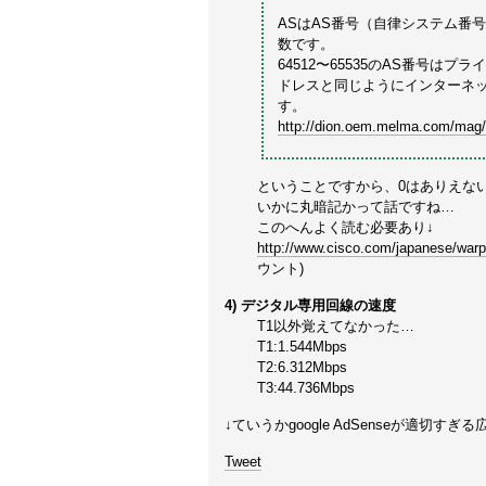
ASはAS番号（自律システム番号
数です。
64512〜65535のAS番号は
ドレスと同じようにインターネ
す。
http://dion.oem.melma.com/mag
ということですから、0はありえな
いかに丸暗記かって話ですね…
このへんよく読む必要あり↓
http://www.cisco.com/japanese/warp/p
ウント)
4) デジタル専用回線の速度
T1以外覚えてなかった…
T1:1.544Mbps
T2:6.312Mbps
T3:44.736Mbps
↓ていうかgoogle AdSenseが適切す
Tweet