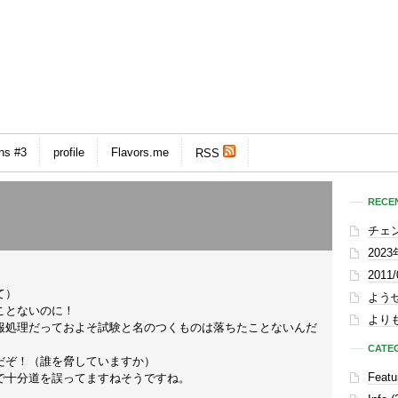
ns #3
profile
Flavors.me
RSS
RECEN
チェ
202
201
て）
よう
ことないのに！
よりも
報処理だっておよそ試験と名のつくものは落ちたことないんだ
CATE
だぞ！（誰を脅していますか）
Featu
で十分道を誤ってますねそうですね。