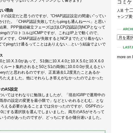
かかりそうなのでスプライシングして書きます)
コミケ
十
きない理由
人退
ードの設定だと思うのですが、”CHAP認証設定の間違い”ってい
ャンプ黄
けた。「CHAP認証失敗してたらpingも通んねーべ」と思い
PPP接続確立フェーズは(1)LCP(2)認証(3)NCPとなって
ARCH
ingのプロトコルはICMPですが、これはIP上で動くので、
とダメです。CHAP認証が失敗するとNCPまでたどり着かない
ててpingだけ通るってことはありえない…という結論でよいで
LAST.
ス
more on 
と10.X.3.0があって、S1側に10.X.4.0と10.X.5.0と10.X.6.0
ルート集約されるとS0とS1の両側に10.0.0.0が見えるとい
ummeryだと思われるのですが、正直過去1,2度見たことあるか
ろたえました。他にそれらしき答えがなかったのでよかった
クのAS設定
ついてはそれなりに勉強しましたが、「現在IGRPで運用中の
rkを追加、既存の設定の変更を最小限で」などといわれるとむむ、とな
そろえる必要があることまでは分かったのですが、OSPFのシ
を0にする選択肢を選んでしまいました。両方のASがそろって
というのがあったのですが、どっちにするか随分迷いました。