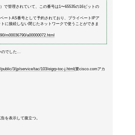
）で管理されていて、この番号は1〜65535の16ビットの
プライベートAS番号として予約されており、プライベートIPア
ットに接続しない閉じたネットワークで使うことができま
/90/m00036790/a00000072.html
いのでした…
ublic/3/jp/service/tac/103/eigrp-toc-j.html
(要cisco.comアカ
ぎる広告を表示して腹立つ。