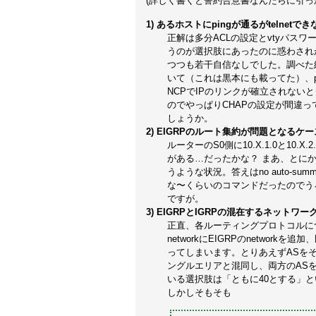
(詳しく書くと誓約合意書なんたらに引っ
1) あるホストにpingが通るがtelnetで
正解は多分ACLの設定とvtyパスワ
うのが選択肢にあったのに惑わされか
つつも若干自信なしでした。調べた結果、
いて（これは黒本にも載ってた）、p
NCPでIPのリンクが確立されない
のでやっぱりCHAPの設定が間違っ
しょうか。
2) EIGRPのルート集約が問題となるケー
ルーターのS0側に10.X.1.0と10.X.2.0
がある…だったかな？ まあ、とにかく
うような状況。答えはno auto-s
な〜くらいのコマンドだったのでう
ですが。
3) EIGRPとIGRPの混在するネットワー
正直、各ルーティングプロトコルに
networkにEIGRPのnetwo
ってしまいます。とりあえずASを
ングルエリアと混同し、両方のAS
いる選択肢は「ともに40とする」
しかしそもそも