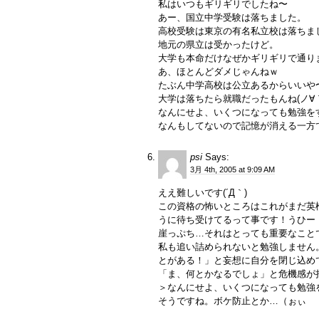
私はいつもギリギリでしたね〜
あー、国立中学受験は落ちました。
高校受験は東京の有名私立校は落ちま
地元の県立は受かったけど。
大学も本命だけなぜかギリギリで通り
あ、ほとんどダメじゃんねｗ
たぶん中学高校は公立あるからいいや
大学は落ちたら就職だったもんね(ノ∀
なんにせよ、いくつになっても勉強を
なんもしてないので記憶が消える一方
psi
Says:
3月 4th, 2005 at 9:09 AM
ええ難しいです(´Д｀)
この資格の怖いところはこれがまだ英
うに待ち受けてるって事です！うひー
崖っぷち…それはとっても重要なこと
私も追い詰められないと勉強しません
とがある！」と妄想に自分を閉じ込め
「ま、何とかなるでしょ」と危機感が
＞なんにせよ、いくつになっても勉強
そうですね。ボケ防止とか…（ぉぃ