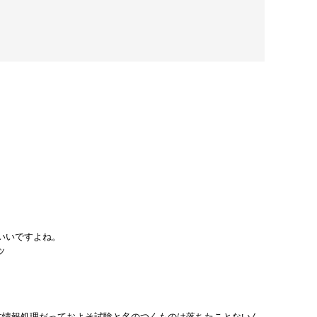
いいですよね。
ッ
本情報処理だっておよそ試験と名のつくものは落ちたことないん