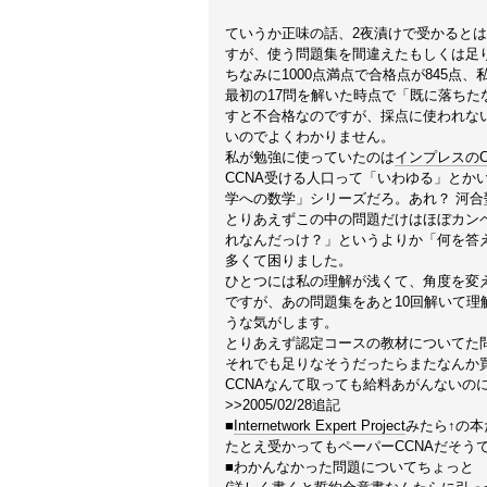
ていうか正味の話、2夜漬けで受かると
すが、使う問題集を間違えたもしくは足
ちなみに1000点満点で合格点が845点
最初の17問を解いた時点で「既に落ちた
すと不合格なのですが、採点に使われな
いのでよくわかりません。
私が勉強に使っていたのは
インプレスのC
CCNA受ける人口って「いわゆる」とか
学への数学」シリーズだろ。あれ？ 河合
とりあえずこの中の問題だけはほぼカン
れなんだっけ？」というよりか「何を答え
多くて困りました。
ひとつには私の理解が浅くて、角度を変
ですが、あの問題集をあと10回解いて理解
うな気がします。
とりあえず認定コースの教材についてた
それでも足りなそうだったらまたなんか
CCNAなんて取っても給料あがんないの
>>2005/02/28追記
■
Internetwork Expert Project
みたら↑の本
たとえ受かってもペーパーCCNAだそう
■わかんなかった問題についてちょっと