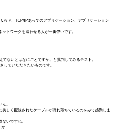
P/IP、TCP/IPあってのアプリケーション、アプリケーション
ネットワークを這わせる人が一番偉いです。
ぼえてないとはなにごとですか。と批判してみるテスト。
つきさしていただきたいものです。
せん。
に美しく配線されたケーブルが流れ落ちているのをみて感動しま
得ないですね。
すか