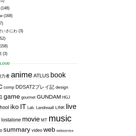
21)
(148)
ew
(168)
7)
せいさにわ
(3)
52)
158)
類
(3)
CLOUD
anime
book
ATLUS
権力者
c
DDSAT2プレイ記
comp
design
game
GUNDAM
1
gourmet
HGJ
IT
live
iko
hool
LINK
Lab.
Landreaall
music
movie
lostalone
MT
summary
web
o
video
webservice