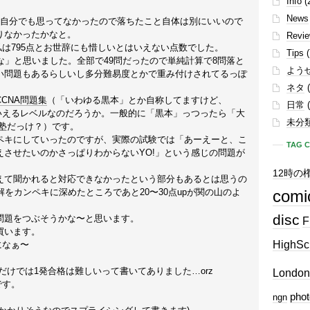
Info
(
News
は自分でも思ってなかったので落ちたこと自体は別にいいので
りなかったかなと。
Revi
、私は795点とお世辞にも惜しいとはいえない点数でした。
Tips
(
な」と思いました。全部で49問だったので単純計算で8問落と
よう
い問題もあるらしいし多分難易度とかで重み付けされてるっぽ
ネタ
(
CNA問題集
（「いわゆる黒本」とか自称してますけど、
日常
(
いえるレベルなのだろうか。一般的に「黒本」っつったら「大
未分
塾だっけ？）です。
ペキにしていったのですが、実際の試験では「あーえーと、こ
TAG 
させたいのかさっぱりわからないYO!」という感じの問題が
12時の
えて聞かれると対応できなかったという部分もあるとは思うの
をカンペキに深めたところであと20〜30点upが関の山のよ
comi
disc
問題をつぶそうかな〜と思います。
F
買います。
HighSc
になぁ〜
だけでは1発合格は難しいって書いてありました…orz
London
です。
phot
ngn