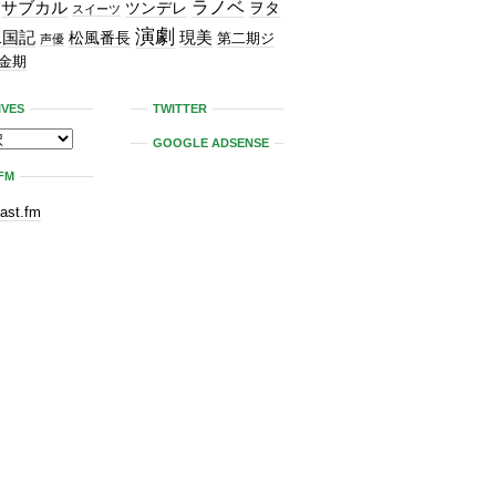
ラノベ
サブカル
ツンデレ
ヲタ
スイーツ
演劇
二国記
現美
松風番長
第二期ジ
声優
金期
IVES
TWITTER
GOOGLE ADSENSE
FM
last.fm