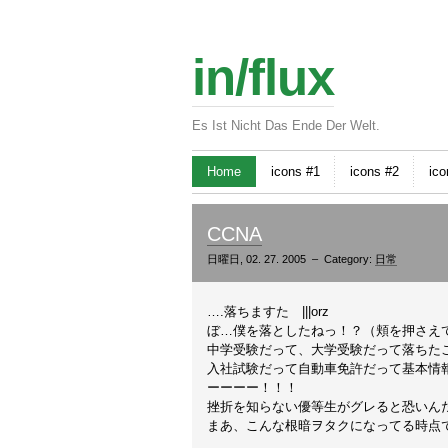
in/flux
Es Ist Nicht Das Ende Der Welt.
Home
icons #1
icons #2
ico
CCNA
日曜日, 02. 27. 2005 – Category:
日常
….落ちますた |||orz
ぼ…僕を落としたねっ！？（頬を押さえ
中学受験だって、大学受験だって落ちた
入社試験だって自動車免許だって基本情
ーーーー！！！
挫折を知らない優等生がグレると恐いん
まあ、こんな根暗ヲタクになってる時点