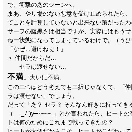
で、
衝撃のあのシーン
へ。
まあ、やり場のない悪意を受け止められたら、
てことを計算していないと出来ない策だったわ
サーフの腹黒さは相当ですが、実際にはもうサ
ねー状態になってしまっているわけで。（うひ
「なぜ…避けねぇ！」
＞ 仲間だからだ…
セラは渡せない…
不満
。大いに不満。
この二つはどう考えても二択じゃなくて、「仲
ラは渡せない」でしょう。
だって「あ？ セラ？ そんなん好きに持って
（ ,_ﾉ`)y━･~~~ 」とか言われたら、ヒート
トは何のためにこれまで戦ってきたの？
ヒートが大切だからこそ、ヒートがこだわって