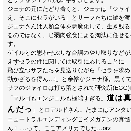
とサフをジェナの元に手引きします。
ジェナの元にたどり着くと、ジェナは「ジャイ
え、そこにセラがいる」とサーフたちに鍵を渡
ジェナさんは人類全体を悪魔化して、生き残る
るのではなく、じ弱肉強食による淘汰に任せる
す。
ゲイルとの思わせぶりな台詞のやり取りなどが
えずセラの件に関しては取引に応じることに。
飛び立つサフたちを見送りながら「セラを求め
動かざるを得ん…!」と余裕なジェナ様。黒く
サフのジャイロは打ち落とされて研究所(EGG
道は
「マルゴもエンジェルも極端すぎる。
んだっ
」とロアルドさん。たまにはアンタい
ニュートラルエンディングこそメガテンの真髄
ん！….って、ここアメリカでした…orz