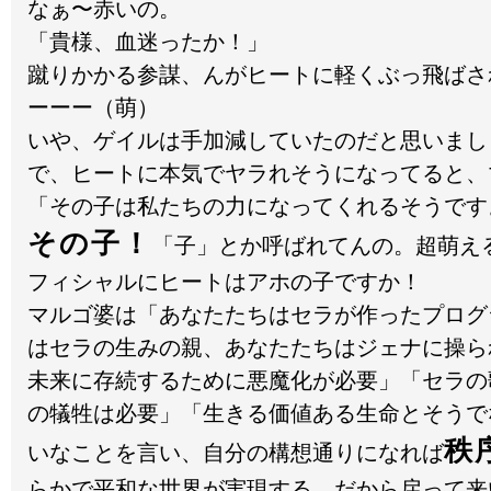
なぁ〜赤いの。
「貴様、血迷ったか！」
蹴りかかる参謀、んがヒートに軽くぶっ飛ばさ
ーーー（萌）
いや、ゲイルは手加減していたのだと思いまし
で、ヒートに本気でヤラれそうになってると、
「その子は私たちの力になってくれるそうです
その子！
「子」とか呼ばれてんの。超萌え
フィシャルにヒートはアホの子ですか！
マルゴ婆は「あなたたちはセラが作ったプログ
はセラの生みの親、あなたたちはジェナに操ら
未来に存続するために悪魔化が必要」「セラの
の犠牲は必要」「生きる価値ある生命とそうで
秩
いなことを言い、自分の構想通りになれば
らかで平和な世界が実現する、だから戻って来