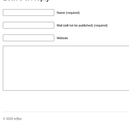
Name (required)
Mail (will not be published) (required)
Website
© 2026
in/flux