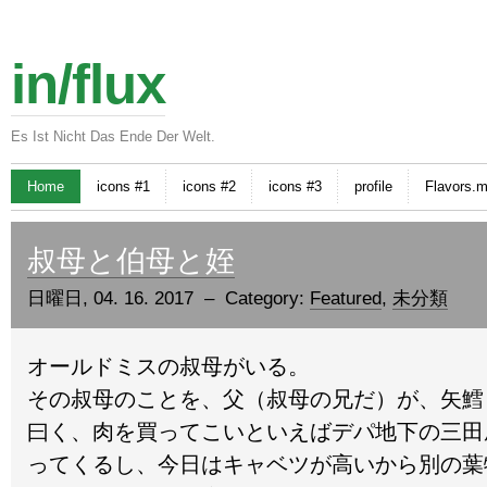
in/flux
Es Ist Nicht Das Ende Der Welt.
Home
icons #1
icons #2
icons #3
profile
Flavors.
叔母と伯母と姪
日曜日, 04. 16. 2017 – Category:
Featured
,
未分類
オールドミスの叔母がいる。
その叔母のことを、父（叔母の兄だ）が、矢鱈と
曰く、肉を買ってこいといえばデパ地下の三田
ってくるし、今日はキャベツが高いから別の葉