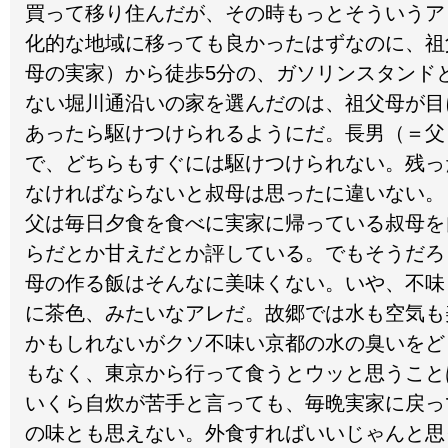
買って移り住んだが、その時もっとそういうア
化的な地域に移っても良かったはずなのに、祖
母の実家）から徒歩5分の、ガソリンスタンド
ない堀川通沿いの家を選んだのは、祖父母が目
あったら駆けつけられるようにだ。長男（＝父
で、どちらもすぐには駆けつけられない。残っ
なければならないと叔母は思ったに違いない。
父は毎日夕食を食べに実家に帰っている叔母を
らだとか甘えだとか評している。でもそうだろ
母の作る飯はそんなに美味くない。いや、不味
に茶色、みたいなアレだ。故郷では水も空気も
かもしれないがクソ不味い京都の水の臭いをど
もなく、東京から行って食うとウッと思うこと
いくら自炊が苦手と言っても、毎晩実家に戻っ
の味とも思えない。外食すればいいじゃんと思