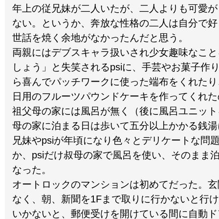
年上の従兄妹が二人いたが、二人よりも可愛が
ない。というか、奔放な性格の二人は自分で好
世話を焼く余地がなかったんだと思う。
両親にはデブスキャラ扱いされ少女趣味なこと
しょう」と失笑されるpsiに、手芸やお菓子作
ら喜んでパッチワークに使った端布をくれたり
日用のフルーツパウンドケーキを作ってくれた
祖父母の家には風呂が無く（後に風呂ユニット
母の家に泊まる日は歩いて五分以上かかる銭湯
兄妹やpsiが年頃になり色々とデリケートな問
か、psiだけ叔母の家で風呂を使い、そのまま
なった。
オートロックのマンションは初めてだった。玄
なく、朝、新聞を1Fまで取りに行かないと行
いかないと、郵便受けを開けている間に自動ド