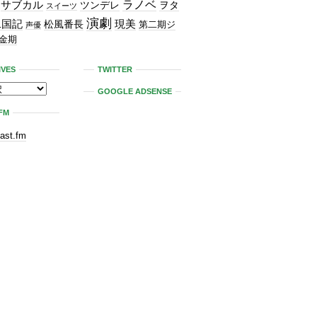
ラノベ
サブカル
ツンデレ
ヲタ
スイーツ
演劇
二国記
現美
松風番長
第二期ジ
声優
金期
IVES
TWITTER
GOOGLE ADSENSE
FM
last.fm