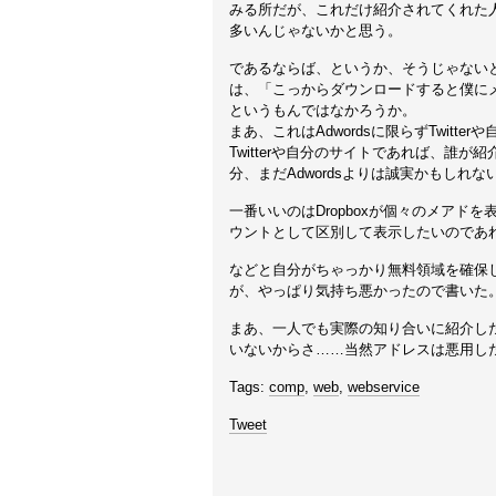
みる所だが、これだけ紹介されてくれた
多いんじゃないかと思う。
であるならば、というか、そうじゃない
は、「こっからダウンロードすると僕に
というもんではなかろうか。
まあ、これはAdwordsに限らずTwit
Twitterや自分のサイトであれば、誰
分、まだAdwordsよりは誠実かもしれな
一番いいのはDropboxが個々のメア
ウントとして区別して表示したいのであ
などと自分がちゃっかり無料領域を確保
が、やっぱり気持ち悪かったので書いた
まあ、一人でも実際の知り合いに紹介し
いないからさ……当然アドレスは悪用し
Tags:
comp
,
web
,
webservice
Tweet