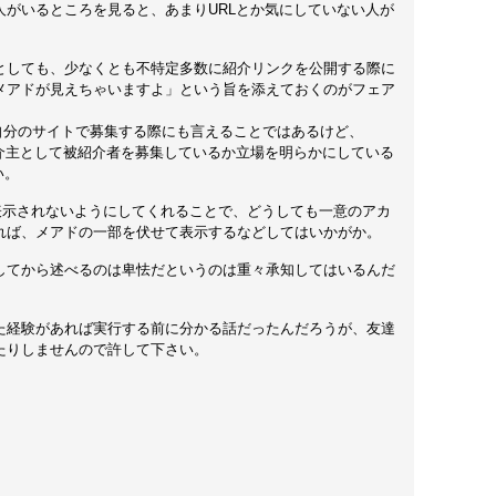
人がいるところを見ると、あまりURLとか気にしていない人が
としても、少なくとも不特定多数に紹介リンクを公開する際に
メアドが見えちゃいますよ」という旨を添えておくのがフェア
terや自分のサイトで募集する際にも言えることではあるけど、
が紹介主として被紹介者を募集しているか立場を明らかにしている
い。
ドを表示されないようにしてくれることで、どうしても一意のアカ
れば、メアドの一部を伏せて表示するなどしてはいかがか。
してから述べるのは卑怯だというのは重々承知してはいるんだ
。
た経験があれば実行する前に分かる話だったんだろうが、友達
たりしませんので許して下さい。