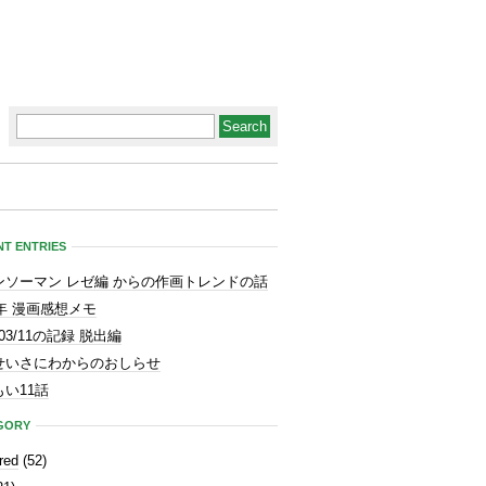
T ENTRIES
ンソーマン レゼ編 からの作画トレンドの話
3年 漫画感想メモ
1/03/11の記録 脱出編
せいさにわからのおしらせ
い11話
GORY
red
(52)