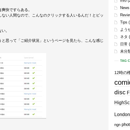
Info
(
News
は爽快ですらある。
Revi
しない人間なので、こんなのクリックする人いるんだ！とビッ
Tips
(
よう
ない。
ネタ
(
うと思って「ご紹介状況」というページを見たら、こんな感じ
日常
(
未分
TAG 
12時の
comi
disc
F
HighSc
London
phot
ngn