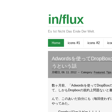
in/flux
Es Ist Nicht Das Ende Der Welt.
Home
icons #1
icons #2
ico
Adwordsを使ってDro
うという話
月曜日, 06. 11. 2012 – Category:
Featured
,
Tips
数ヶ月前、「Adwordsを使ってDrop
て、しかもDropboxの規約上問題ない
んで、このあいだ自分にも（毎回使わずに
やってみた。
……Googleパワースゲー！！！！