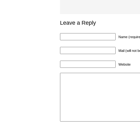
Leave a Reply
Name (requir
Mail (will not 
Website