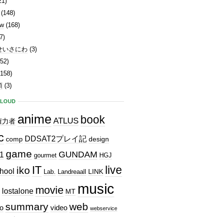
21)
(148)
ew
(168)
7)
せいさにわ
(3)
52)
158)
類
(3)
CLOUD
anime
book
ATLUS
権力者
c
DDSAT2プレイ記
comp
design
game
GUNDAM
1
gourmet
HGJ
IT
live
iko
hool
LINK
Lab.
Landreaall
music
movie
lostalone
MT
summary
web
o
video
webservice