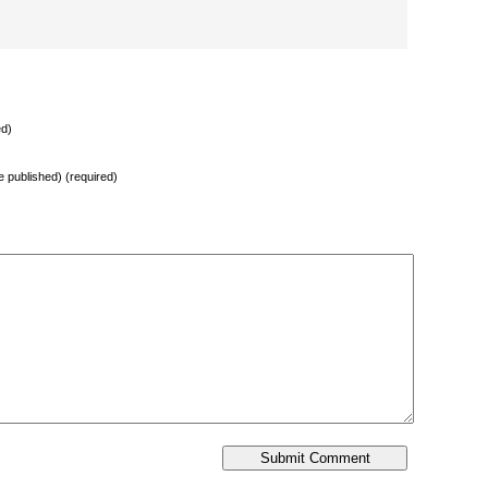
ed)
be published) (required)