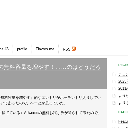
ns #3
profile
Flavors.me
RSS
RECEN
pBoxの無料容量を増やす！……のはどうだろ
チェ
202
201
よう
Boxの無料容量を増やす」的なエントリがホッテントリ入りしてい
よりも
と書いてあったので、へーとか思っていた。
CATE
捨てている）Adwordsの無料お試し券が送られて来たので、
Featu