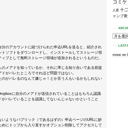
コミケ
十
人退
ャンプ黄
ARCH
LAST.
自分のアカウントに紐づけられた申込URLを送ると、紹介され
ントソフトをダウンロードし、インストールしてストレージ領
more on 
ティブとして無料ストレージ領域が追加されるというものだ。
人のメアドを知っているか、それに準じる知り合いである前提
アドがバレたところでそれほど問題ではない。
たのがバレるのなんて嫌じゃ！とか言う人もいるかもしれない
ropboxに自分のメアドが送信されていることはもちろん認識
ドがバレていることを認識してないんじゃないかということ
ないようなパブリック（であるはずの）申込ページのURLに妙
ためにトップから入り直すかオプション削除してアクセスして