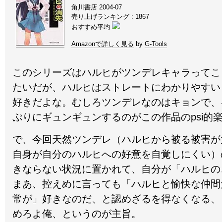
角川書店 2004-07
売り上げランキング : 1867
おすすめ平均
Amazonで詳しく見る
by
G-Tools
このシリーズはハルヒがツンデレキャラってこ
たいだが、ハルヒはストレートにわかりやすい
好きだよな。むしろツンデレなのはキョンで、
ぷりにギュンギュンするのがこの作品のpsi的
で、今回天然ツンデレ（ハルヒから被る被害が
自身が自分のハルヒへの好意を自覚しにくい）
きならない状況に置かれて、自分が「ハルヒの
まあ、控えめに言っても「ハルヒと愉快な仲間
常が」好きなのだ、と認めざるを得なくなる、
めろよ俺、というのが主旨。