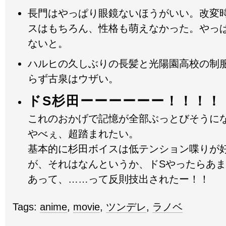
長門はやっぱり眼鏡ないほうがいい。改変
スはもちろん、性格も萌えなかった。やっ
ないと。
ハルヒの久しぶりの長髪と光陽園高校の制
らず古泉はウザい。
ドS杉田ーーーーーー！！！！
これのおかげで記憶が全部ぶっとびそうに
やべぇ、超踏まれたい。
基本的に杉田ボイスは低テンション喋りが
が、それはなんというか、ドSやったらあ
あって、……って反則技出されたー！！
Tags:
anime
,
movie
,
ツンデレ
,
ラノベ