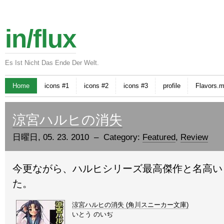
in/flux
Es Ist Nicht Das Ende Der Welt.
Home
icons #1
icons #2
icons #3
profile
Flavors.
涼宮ハルヒの消失
日曜日, 05. 23. 2010 – Category:
Featured
,
Review
今更ながら、ハルヒシリーズ最高傑作と名高い
た。
涼宮ハルヒの消失 (角川スニーカー文庫)
いとう のいぢ